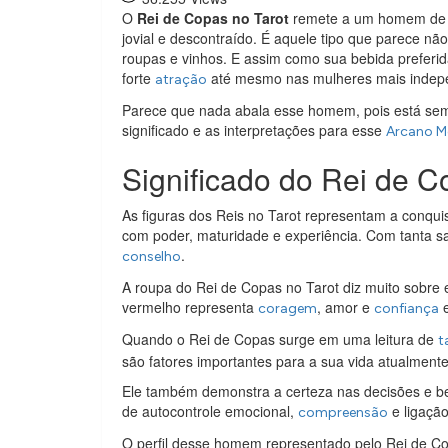
O
Rei de Copas no Tarot
remete a um homem de s
jovial e descontraído. É aquele tipo que parece nã
roupas e vinhos. E assim como sua bebida preferid
forte
até mesmo nas mulheres mais indep
atração
Parece que nada abala esse homem, pois está se
significado e as interpretações para esse
Arcano M
Significado do Rei de C
As figuras dos Reis no Tarot representam a conqui
com poder, maturidade e experiência. Com tanta s
.
conselho
A roupa do Rei de Copas no Tarot diz muito sobre e
vermelho representa
, amor e
e
coragem
confiança
Quando o Rei de Copas surge em uma leitura de
t
são fatores importantes para a sua vida atualmente
Ele também demonstra a certeza nas decisões e be
de autocontrole emocional,
e ligaçã
compreensão
O perfil desse homem representado pelo Rei de C