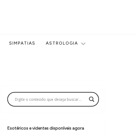
ologia, Tarot, Vidência, Bem-estar e Esoterismo aqui no blog
SIMPATIAS
ASTROLOGIA
Esotéricos e videntes disponíveis agora