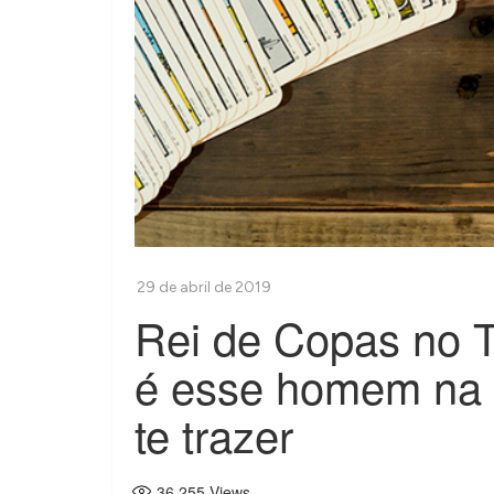
Rei de Copas no 
é esse homem na s
te trazer
36.255
Views