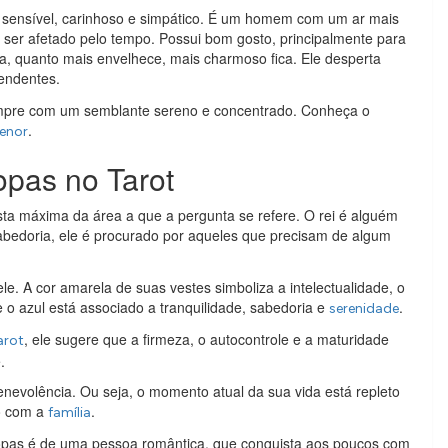
ensível, carinhoso e simpático. É um homem com um ar mais
o ser afetado pelo tempo. Possui bom gosto, principalmente para
a, quanto mais envelhece, mais charmoso fica. Ele desperta
endentes.
mpre com um semblante sereno e concentrado. Conheça o
.
enor
opas no Tarot
sta máxima da área a que a pergunta se refere. O rei é alguém
abedoria, ele é procurado por aqueles que precisam de algum
le. A cor amarela de suas vestes simboliza a intelectualidade, o
 o azul está associado a tranquilidade, sabedoria e
.
serenidade
, ele sugere que a firmeza, o autocontrole e a maturidade
arot
.
nevolência. Ou seja, o momento atual da sua vida está repleto
o com a
.
família
opas é de uma pessoa romântica, que conquista aos poucos com