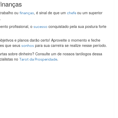
finanças
 trabalho ou
, é sinal de que um
ou um superior
finanças
chefe
.
nto profissional, o
conquistado pela sua postura forte
sucesso
 objetivos e planos darão certo! Aproveite o momento e feche
ces que seus
para sua carreira se realize nesse período.
sonhos
artas sobre dinheiro? Consulte um de nossos tarólogos dessa
cialistas no
.
Tarot da Prosperidade