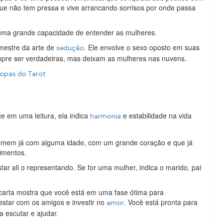
ue não tem pressa e vive arrancando sorrisos por onde passa
i uma grande capacidade de entender as mulheres.
 mestre da arte de
. Ele envolve o sexo oposto em suas
sedução
pre ser verdadeiras, mas deixam as mulheres nas nuvens.
Copas do Tarot
e em uma leitura, ela indica
e estabilidade na vida
harmonia
omem já com alguma idade, com um grande coração e que já
imentos.
ar ali o representando. Se for uma mulher, indica o marido, pai
carta mostra que você está em uma fase ótima para
estar com os amigos e investir no
. Você está pronta para
amor
a escutar e ajudar.