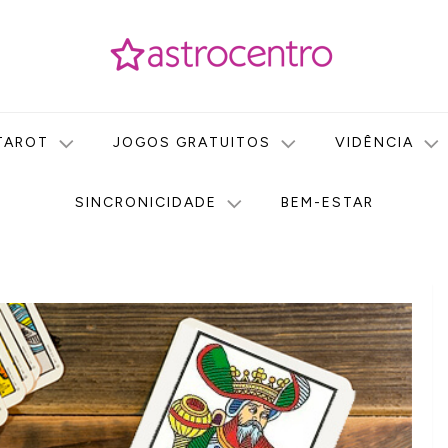
icas no nosso portal de conteúdo. Saiba agora tudo sobre Astr
do Astrocentro!
TAROT
JOGOS GRATUITOS
VIDÊNCIA
SINCRONICIDADE
BEM-ESTAR