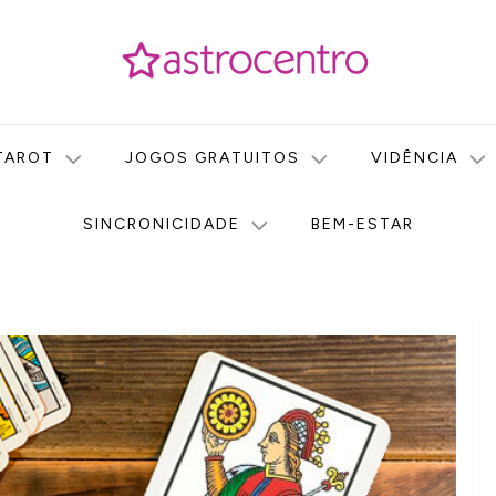
icas no nosso portal de conteúdo. Saiba agora tudo sobre Astr
do Astrocentro!
TAROT
JOGOS GRATUITOS
VIDÊNCIA
SINCRONICIDADE
BEM-ESTAR