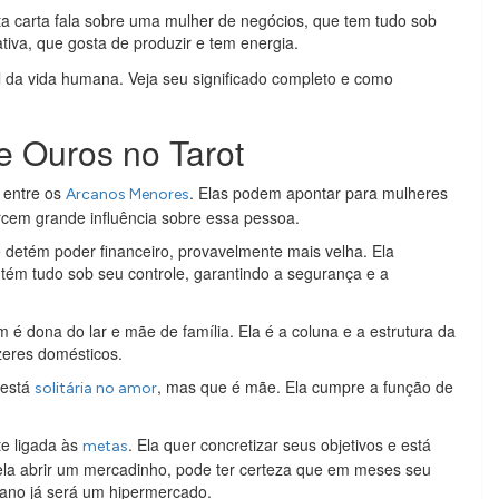
ta carta fala sobre uma mulher de negócios, que tem tudo sob
tiva, que gosta de produzir e tem energia.
al da vida humana. Veja seu significado completo e como
e Ouros no Tarot
s entre os
. Elas podem apontar para mulheres
Arcanos Menores
rcem grande influência sobre essa pessoa.
 detém poder financeiro, provavelmente mais velha. Ela
ntém tudo sob seu controle, garantindo a segurança e a
é dona do lar e mãe de família. Ela é a coluna e a estrutura da
zeres domésticos.
 está
, mas que é mãe. Ela cumpre a função de
solitária no amor
te ligada às
. Ela quer concretizar seus objetivos e está
metas
la abrir um mercadinho, pode ter certeza que em meses seu
ano já será um hipermercado.