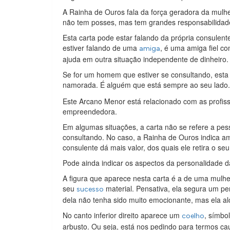
A Rainha de Ouros fala da força geradora da mulh
não tem posses, mas tem grandes responsabilidade
Esta carta pode estar falando da própria consulen
estiver falando de uma
, é uma amiga fiel c
amiga
ajuda em outra situação independente de dinheiro.
Se for um homem que estiver se consultando, esta
namorada. É alguém que está sempre ao seu lado
Este Arcano Menor está relacionado com as profiss
empreendedora.
Em algumas situações, a carta não se refere a pes
consultando. No caso, a Rainha de Ouros indica a
consulente dá mais valor, dos quais ele retira o s
Pode ainda indicar os aspectos da personalidade d
A figura que aparece nesta carta é a de uma mulhe
seu
material. Pensativa, ela segura um pe
sucesso
dela não tenha sido muito emocionante, mas ela al
No canto inferior direito aparece um
, símbo
coelho
arbusto. Ou seja, está nos pedindo para termos c