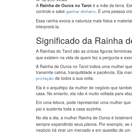
A
Rainha de Ouros no Tarot
é a mãe da terra. Es
controle e sabe
. É uma pessoa cria
ganhar dinheiro
Essa rainha evoca a natureza mais física e materi
interpretá-la.
Significado da Rainha d
A Rainhas do Tarot são as únicas figuras feminina
que existem na vida de quem fez a pergunta e exe
A Rainha de Ouros no Tarot indica uma mulher que
transmite calma, tranquilidade e paciência. Ela ma
de todos a sua volta.
proteção
Ela é o arquétipo da mulher de negócio que também 
casa. No entanto, ela não é muito voltada para afa
Em uma leitura, pode representar uma mulher que
pai e sustenta toda a casa sozinha.
No dia a dia, a mulher Rainha de Ouros é totalmen
sempre expandindo seus planos. Por exemplo, se e
negócio irá virar um mercado e em questão de um 