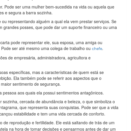
er. Pode ser uma mulher bem-sucedida na vida ou aquela que
s e segura a barra sozinha.
te ou representando alguém a qual ela vem prestar serviços. Se
om grandes posses, que pode dar um suporte financeiro ou uma
 carta pode representar ele, sua esposa, uma amiga ou
. Pode ser até mesmo uma colega de trabalho ou
.
chefe
ões de empresária, administradora, agricultora e
soas específicas, mas a características de quem está se
mbição. Ela também pode se referir aos aspectos que o
eu maior sentimento de segurança.
a pessoa aos quais ela possui sentimentos antagônicos.
r sozinha, cercada de abundância e beleza, o que simboliza o
ntagrama, que representa suas conquistas. Pode ser que a vida
cançou estabilidade e tem uma vida cercada de conforto.
lo de reprodução e fertilidade. Ele está saltando de trás de um
autela na hora de tomar decisões e pensarmos antes de dar um