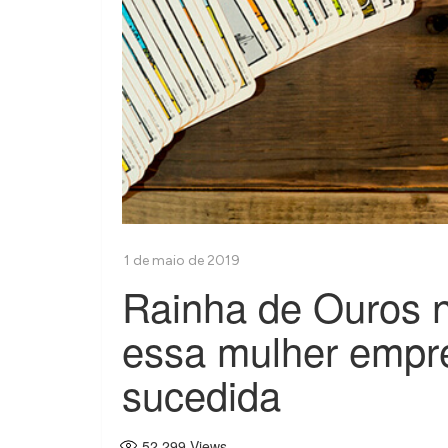
Rainha de Ouros 
essa mulher empr
sucedida
52.299
Views