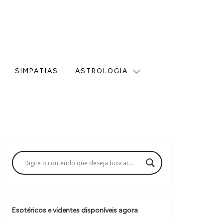
ologia, Tarot, Vidência, Bem-estar e Esoterismo aqui no blog
SIMPATIAS
ASTROLOGIA
Esotéricos e videntes disponíveis agora