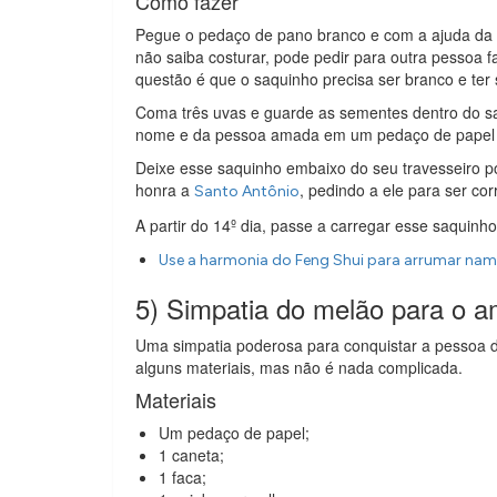
Como fazer
Pegue o pedaço de pano branco e com a ajuda da 
não saiba costurar, pode pedir para outra pessoa 
questão é que o saquinho precisa ser branco e ter
Coma três uvas e guarde as sementes dentro do s
nome e da pessoa amada em um pedaço de papel b
Deixe esse saquinho embaixo do seu travesseiro po
honra a
, pedindo a ele para ser co
Santo Antônio
A partir do 14º dia, passe a carregar esse saquin
Use a harmonia do Feng Shui para arrumar na
5) Simpatia do melão para o a
Uma simpatia poderosa para conquistar a pessoa d
alguns materiais, mas não é nada complicada.
Materiais
Um pedaço de papel;
1 caneta;
1 faca;