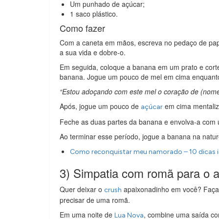
Um punhado de açúcar;
1 saco plástico.
Como fazer
Com a caneta em mãos, escreva no pedaço de pape
a sua vida e dobre-o.
Em seguida, coloque a banana em um prato e corte
banana. Jogue um pouco de mel em cima enquanto 
“Estou adoçando com este mel o coração de (nom
Após, jogue um pouco de
em cima mentaliz
açúcar
Feche as duas partes da banana e envolva-a com u
Ao terminar esse período, jogue a banana na natur
Como reconquistar meu namorado – 10 dicas in
3) Simpatia com romã para o 
Quer deixar o
apaixonadinho em você? Faça a
crush
precisar de uma romã.
Em uma noite de
, combine uma saída co
Lua Nova