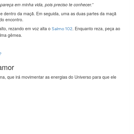
reça em minha vida, pois preciso te conhecer.”
ue dentro da maçã. Em seguida, uma as duas partes da maçã
do encontro.
lto, rezando em voz alta o
. Enquanto reza, peça ao
Salmo 102
alma gêmea.
?
 amor
na, que irá movimentar as energias do Universo para que ele