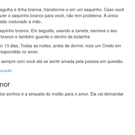
agulha e linha branca, transforme-o em um saquinho. Caso você
fazer o saquinho branco para você, não tem problema. A única
 sido costurado à mão.
aquinho branco. Em seguida, usando a caneta, escreva o seu
ranco e também guarde-o dentro da bolsinha.
r 13 dias. Todas as noites, antes de dormir, reze um Credo em
rrespondida no amor.
ho sempre com você até se sentir amada pela pessoa em questão.
morado
mor
os sonhos é a simpatia do melão para o amor. Ela vai demandar