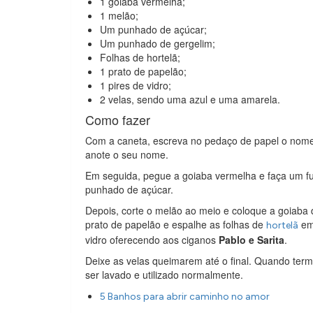
1 goiaba vermelha;
1 melão;
Um punhado de açúcar;
Um punhado de gergelim;
Folhas de hortelã;
1 prato de papelão;
1 pires de vidro;
2 velas, sendo uma azul e uma amarela.
Como fazer
Com a caneta, escreva no pedaço de papel o nome
anote o seu nome.
Em seguida, pegue a goiaba vermelha e faça um f
punhado de açúcar.
Depois, corte o melão ao meio e coloque a goiaba 
prato de papelão e espalhe as folhas de
em 
hortelã
vidro oferecendo aos ciganos
Pablo e Sarita
.
Deixe as velas queimarem até o final. Quando termi
ser lavado e utilizado normalmente.
5 Banhos para abrir caminho no amor