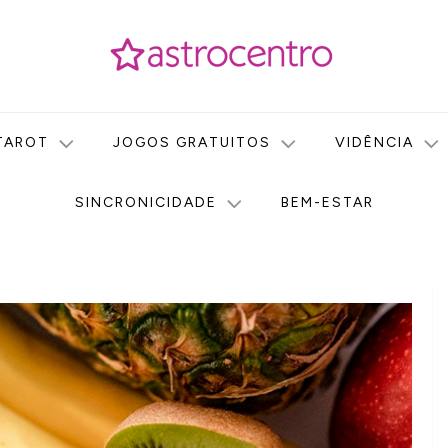
icas no nosso portal de conteúdo. Saiba agora tudo sobre Astr
do Astrocentro!
TAROT
JOGOS GRATUITOS
VIDÊNCIA
SINCRONICIDADE
BEM-ESTAR