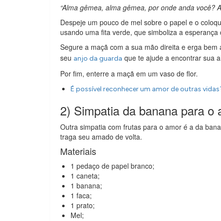
“Alma gêmea, alma gêmea, por onde anda você? Apa
Despeje um pouco de mel sobre o papel e o coloq
usando uma fita verde, que simboliza a esperança 
Segure a maçã com a sua mão direita e erga bem a
seu
que te ajude a encontrar sua 
anjo da guarda
Por fim, enterre a maçã em um vaso de flor.
É possível reconhecer um amor de outras vidas
2) Simpatia da banana para o
Outra simpatia com frutas para o amor é a da bana
traga seu amado de volta.
Materiais
1 pedaço de papel branco;
1 caneta;
1 banana;
1 faca;
1 prato;
Mel;