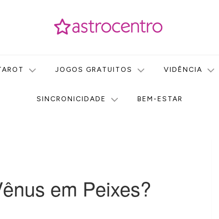
icas no nosso portal de conteúdo. Saiba agora tudo sobre Astr
do Astrocentro!
TAROT
JOGOS GRATUITOS
VIDÊNCIA
SINCRONICIDADE
BEM-ESTAR
 Vênus em Peixes?