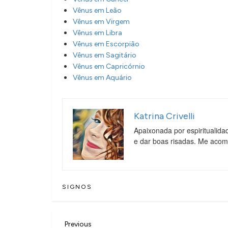
Vênus em Leão
Vênus em Virgem
Vênus em Libra
Vênus em Escorpião
Vênus em Sagitário
Vênus em Capricórnio
Vênus em Aquário
Katrina Crivelli
Apaixonada por espiritualida
e dar boas risadas. Me aco
SIGNOS
N
Previous
Previous