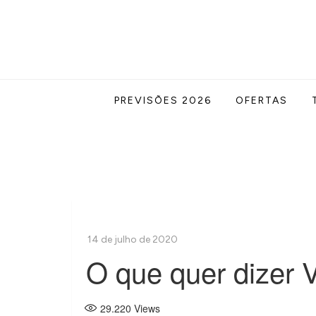
Skip
to
content
Acabe com todas as suas dúvidas esotér
Blog Astrocentro
PREVISÕES 2026
OFERTAS
O que quer dizer
29.220
Views