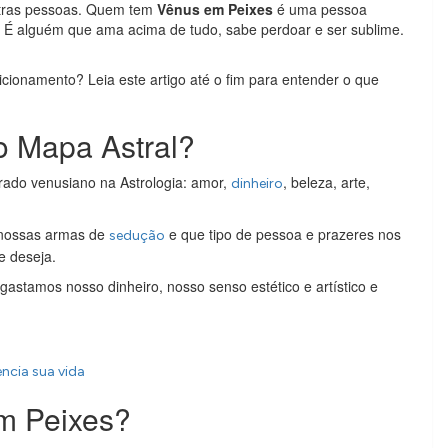
utras pessoas. Quem tem
Vênus em Peixes
é uma pessoa
 É alguém que ama acima de tudo, sabe perdoar e ser sublime.
icionamento? Leia este artigo até o fim para entender o que
o Mapa Astral?
rado venusiano na Astrologia: amor,
, beleza, arte,
dinheiro
 nossas armas de
e que tipo de pessoa e prazeres nos
sedução
e deseja.
stamos nosso dinheiro, nosso senso estético e artístico e
encia sua vida
em Peixes?