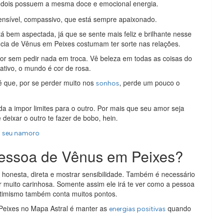
dois possuem a mesma doce e emocional energia.
nsível, compassivo, que está sempre apaixonado.
bem aspectada, já que se sente mais feliz e brilhante nesse
cia de Vênus em Peixes costumam ter sorte nas relações.
r sem pedir nada em troca. Vê beleza em todas as coisas do
ativo, o mundo é cor de rosa.
é que, por se perder muito nos
, perde um pouco o
sonhos
a impor limites para o outro. Por mais que seu amor seja
 deixar o outro te fazer de bobo, hein.
o seu namoro
essoa de Vênus em Peixes?
 honesta, direta e mostrar sensibilidade. Também é necessário
r muito carinhosa. Somente assim ele irá te ver como a pessoa
 otimismo também conta muitos pontos.
Peixes no Mapa Astral é manter as
quando
energias positivas