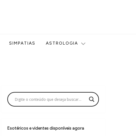
ologia, Tarot, Vidência, Bem-estar e Esoterismo aqui no blog
SIMPATIAS
ASTROLOGIA
Esotéricos e videntes disponíveis agora