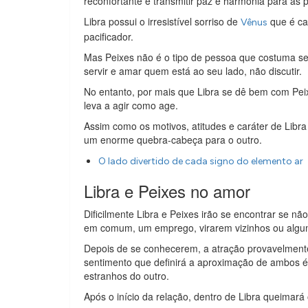
reconfortante e transmitir paz e harmonia para as 
Libra possui o irresistível sorriso de
que é ca
Vênus
pacificador.
Mas Peixes não é o tipo de pessoa que costuma se
servir e amar quem está ao seu lado, não discutir.
No entanto, por mais que Libra se dê bem com Peix
leva a agir como age.
Assim como os motivos, atitudes e caráter de Libr
um enorme quebra-cabeça para o outro.
O lado divertido de cada signo do elemento ar
Libra e Peixes no amor
Dificilmente Libra e Peixes irão se encontrar se 
em comum, um emprego, virarem vizinhos ou algum
Depois de se conhecerem, a atração provavelmente
sentimento que definirá a aproximação de ambos é
estranhos do outro.
Após o início da relação, dentro de Libra queimará