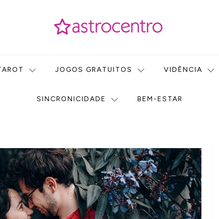
icas no nosso portal de conteúdo. Saiba agora tudo sobre Astr
do Astrocentro!
TAROT
JOGOS GRATUITOS
VIDÊNCIA
SINCRONICIDADE
BEM-ESTAR