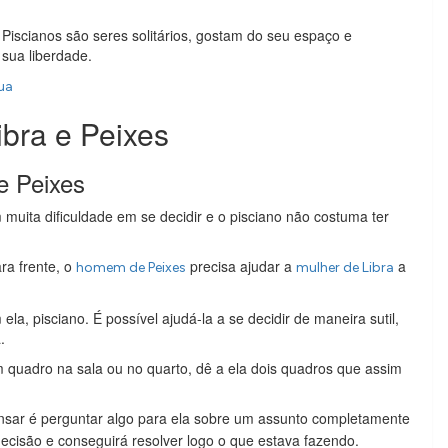
iscianos são seres solitários, gostam do seu espaço e
 sua liberdade.
ua
bra e Peixes
e Peixes
muita dificuldade em se decidir e o pisciano não costuma ter
ra frente, o
precisa ajudar a
a
homem de Peixes
mulher de Libra
la, pisciano. É possível ajudá-la a se decidir de maneira sutil,
.
m quadro na sala ou no quarto, dê a ela dois quadros que assim
sar é perguntar algo para ela sobre um assunto completamente
 decisão e conseguirá resolver logo o que estava fazendo.