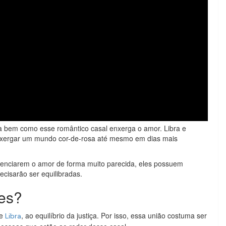
ata bem como esse romântico casal enxerga o amor. Libra e
nxergar um mundo cor-de-rosa até mesmo em dias mais
ivenciarem o amor de forma muito parecida, eles possuem
ecisarão ser equilibradas.
es?
 e
, ao equilíbrio da justiça. Por isso, essa união costuma ser
Libra