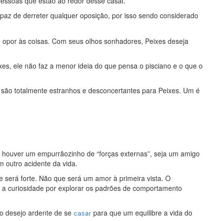
pessoas que estão ao redor desse casal.
paz de derreter qualquer oposição, por isso sendo considerado
 opor às coisas. Com seus olhos sonhadores, Peixes deseja
es, ele não faz a menor ideia do que pensa o pisciano e o que o
a são totalmente estranhos e desconcertantes para Peixes. Um é
não houver um empurrãozinho de “forças externas”, seja um amigo
 outro acidente da vida.
 será forte. Não que será um amor à primeira vista. O
 a curiosidade por explorar os padrões de comportamento
 o desejo ardente de se
para que um equilibre a vida do
casar