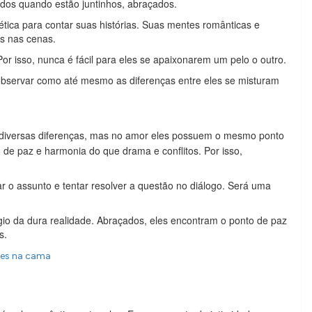
ados quando estão juntinhos, abraçados.
ca para contar suas histórias. Suas mentes românticas e
is nas cenas.
Por isso, nunca é fácil para eles se apaixonarem um pelo o outro.
 observar como até mesmo as diferenças entre eles se misturam
diversas diferenças, mas no amor eles possuem o mesmo ponto
de paz e harmonia do que drama e conflitos. Por isso,
r o assunto e tentar resolver a questão no diálogo. Será uma
o da dura realidade. Abraçados, eles encontram o ponto de paz
s.
ixes na cama