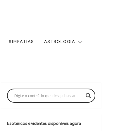
ologia, Tarot, Vidência, Bem-estar e Esoterismo aqui no blog
SIMPATIAS
ASTROLOGIA
Esotéricos e videntes disponíveis agora