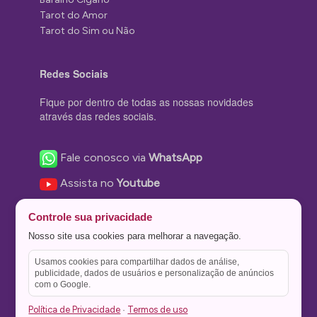
Tarot do Amor
Tarot do Sim ou Não
Redes Sociais
Fique por dentro de todas as nossas novidades
através das redes sociais.
Fale conosco via
WhatsApp
Assista no
Youtube
Nos acompanhe no
Facebook
Controle sua privacidade
Nos siga no
Instagram
Nosso site usa cookies para melhorar a navegação.
Nos siga no
Twitter
Usamos cookies para compartilhar dados de análise,
publicidade, dados de usuários e personalização de anúncios
Salve no
Pinterest
com o Google.
Política de Privacidade
Termos de uso
·