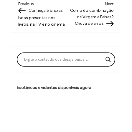
N
Previous
Next
Previous
Next
Post
Post
Conheça 5 bruxas
Como é a combinação
a
de Virgem e Peixes?
boas presentes nos
v
Chuva de arroz
livros, na TV e no cinema
e
g
a
ç
ã
o
Esotéricos e videntes disponíveis agora
d
e
P
o