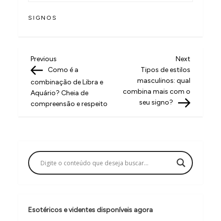
SIGNOS
N
Previous
Next
Previous
Next
Post
Post
Como é a
Tipos de estilos
a
masculinos: qual
combinação de Libra e
v
combina mais com o
Aquário? Cheia de
seu signo?
compreensão e respeito
e
g
a
ç
ã
o
d
Esotéricos e videntes disponíveis agora