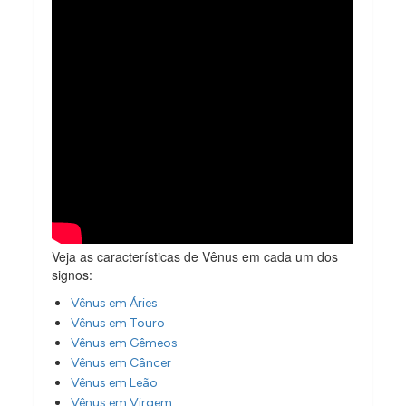
Veja as características de Vênus em cada um dos
signos:
Vênus em Áries
Vênus em Touro
Vênus em Gêmeos
Vênus em Câncer
Vênus em Leão
Vênus em Virgem