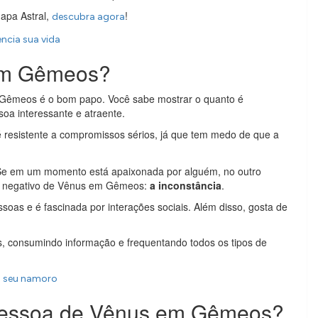
apa Astral,
!
descubra agora
encia sua vida
 em Gêmeos?
Gêmeos é o bom papo. Você sabe mostrar o quanto é
ssoa interessante e atraente.
esistente a compromissos sérios, já que tem medo de que a
 Se em um momento está apaixonada por alguém, no outro
ado negativo de Vênus em Gêmeos:
a inconstância
.
soas e é fascinada por interações sociais. Além disso, gosta de
, consumindo informação e frequentando todos os tipos de
o seu namoro
pessoa de Vênus em Gêmeos?