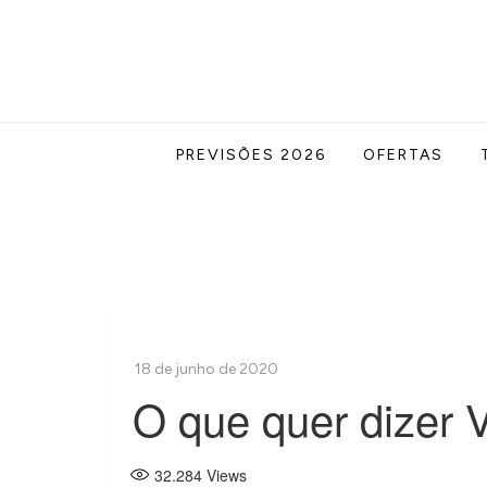
Skip
to
content
Acabe com todas as suas dúvidas esotér
Blog Astrocentro
PREVISÕES 2026
OFERTAS
O que quer dizer
32.284
Views