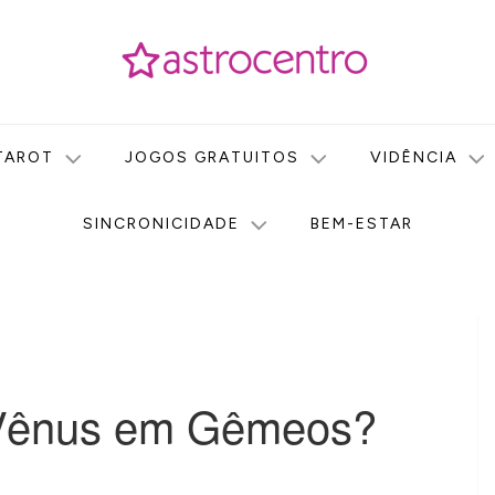
icas no nosso portal de conteúdo. Saiba agora tudo sobre Astr
do Astrocentro!
TAROT
JOGOS GRATUITOS
VIDÊNCIA
SINCRONICIDADE
BEM-ESTAR
 Vênus em Gêmeos?