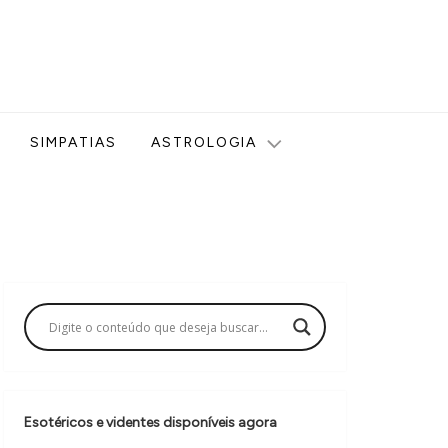
ologia, Tarot, Vidência, Bem-estar e Esoterismo aqui no blog
SIMPATIAS
ASTROLOGIA
Esotéricos e videntes disponíveis agora