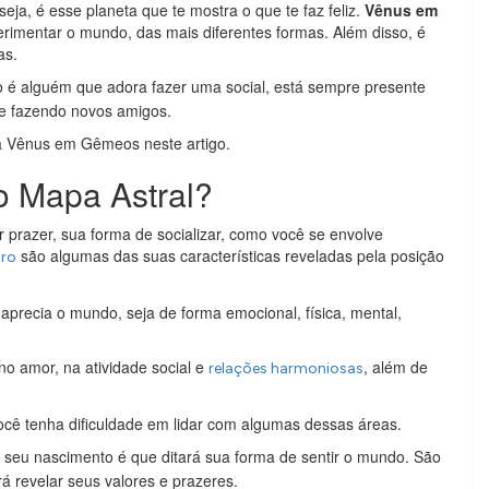
ja, é esse planeta que te mostra o que te faz feliz.
Vênus em
erimentar o mundo, das mais diferentes formas. Além disso, é
as.
vo é alguém que adora fazer uma social, está sempre presente
 e fazendo novos amigos.
ca Vênus em Gêmeos neste artigo.
o Mapa Astral?
r prazer, sua forma de socializar, como você se envolve
são algumas das suas características reveladas pela posição
iro
aprecia o mundo, seja de forma emocional, física, mental,
o amor, na atividade social e
, além de
relações harmoniosas
cê tenha dificuldade em lidar com algumas dessas áreas.
eu nascimento é que ditará sua forma de sentir o mundo. São
á revelar seus valores e prazeres.