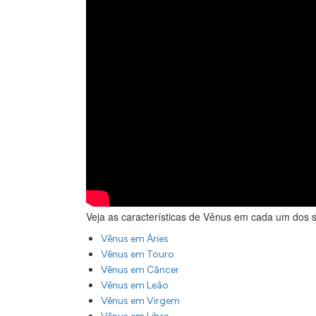
Veja as características de Vênus em cada um dos s
Vênus em Áries
Vênus em Touro
Vênus em Câncer
Vênus em Leão
Vênus em Virgem