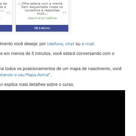
imento você deseja: por
,
ou
.
telefone
chat
e-mail
o e em menos de 5 minutos, você estará conversando com o
sma todos os posicionamentos de um mapa de nascimento, você
.
retando o seu Mapa Astral”
n explica mais detalhes sobre o curso.