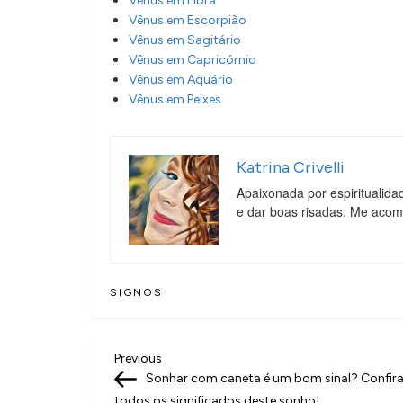
Vênus em Libra
Vênus em Escorpião
Vênus em Sagitário
Vênus em Capricórnio
Vênus em Aquário
Vênus em Peixes
Katrina Crivelli
Apaixonada por espiritualida
e dar boas risadas. Me aco
SIGNOS
N
Previous
Previous
Post
Sonhar com caneta é um bom sinal? Confir
a
todos os significados deste sonho!