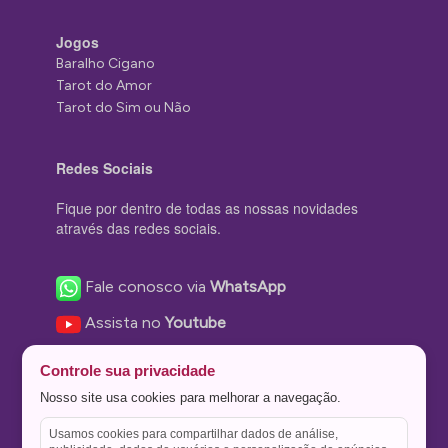
Jogos
Baralho Cigano
Tarot do Amor
Tarot do Sim ou Não
Redes Sociais
Fique por dentro de todas as nossas novidades
através das redes sociais.
Fale conosco via
WhatsApp
Assista no
Youtube
Nos acompanhe no
Facebook
Controle sua privacidade
Nos siga no
Instagram
Nosso site usa cookies para melhorar a navegação.
Nos siga no
Twitter
Usamos cookies para compartilhar dados de análise,