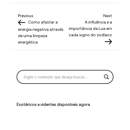
N
Previous
Next
Previous
Next
Post
Post
Como afastar a
A influência e a
a
importância da Lua em
energia negativa através
v
cada signo do zodíaco
de uma limpeza
energética
e
g
a
ç
ã
o
d
Esotéricos e videntes disponíveis agora
e
P