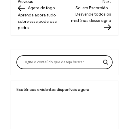
N
Previous
Next
Previous
Next
Post
Post
Ágata de fogo –
Sol em Escorpião –
a
Desvende todos os
Aprenda agora tudo
v
mistérios desse signo
sobre essa poderosa
pedra
e
g
a
ç
ã
o
d
Esotéricos e videntes disponíveis agora
e
P
o
s