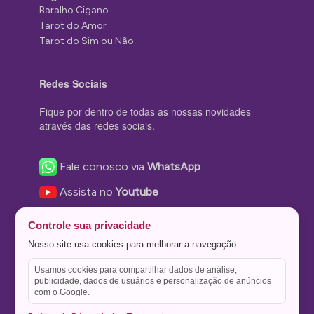
Baralho Cigano
Tarot do Amor
Tarot do Sim ou Não
Redes Sociais
Fique por dentro de todas as nossas novidades
através das redes sociais.
Fale conosco via
WhatsApp
Assista no
Youtube
Nos acompanhe no
Facebook
Controle sua privacidade
Nos siga no
Instagram
Nosso site usa cookies para melhorar a navegação.
Nos siga no
Twitter
Usamos cookies para compartilhar dados de análise,
publicidade, dados de usuários e personalização de anúncios
Salve no
Pinterest
com o Google.