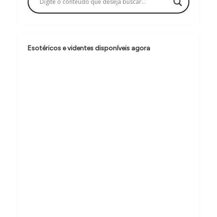
ã
o
d
e
Esotéricos e videntes disponíveis agora
P
o
s
t