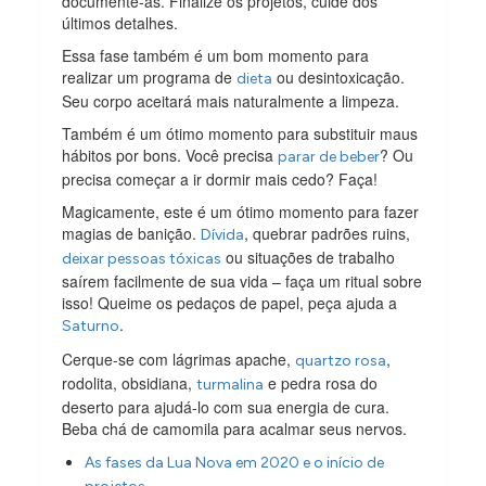
documente-as. Finalize os projetos, cuide dos
últimos detalhes.
Essa fase também é um bom momento para
realizar um programa de
ou desintoxicação.
dieta
Seu corpo aceitará mais naturalmente a limpeza.
Também é um ótimo momento para substituir maus
hábitos por bons. Você precisa
? Ou
parar de beber
precisa começar a ir dormir mais cedo? Faça!
Magicamente, este é um ótimo momento para fazer
magias de banição.
, quebrar padrões ruins,
Dívida
ou situações de trabalho
deixar pessoas tóxicas
saírem facilmente de sua vida – faça um ritual sobre
isso! Queime os pedaços de papel, peça ajuda a
.
Saturno
Cerque-se com lágrimas apache,
,
quartzo rosa
rodolita, obsidiana,
e pedra rosa do
turmalina
deserto para ajudá-lo com sua energia de cura.
Beba chá de camomila para acalmar seus nervos.
As fases da Lua Nova em 2020 e o início de