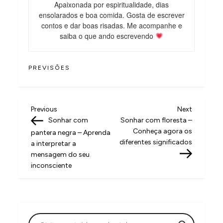
Apaixonada por espiritualidade, dias
ensolarados e boa comida. Gosta de escrever
contos e dar boas risadas. Me acompanhe e
saiba o que ando escrevendo
PREVISÕES
N
Previous
Next
Previous
Next
Post
Post
Sonhar com
Sonhar com floresta –
a
Conheça agora os
pantera negra – Aprenda
v
diferentes significados
a interpretar a
mensagem do seu
e
inconsciente
g
a
ç