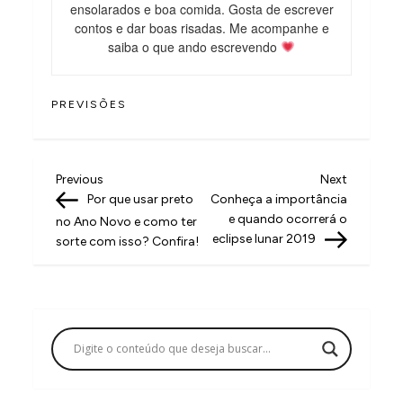
ensolarados e boa comida. Gosta de escrever
contos e dar boas risadas. Me acompanhe e
saiba o que ando escrevendo
PREVISÕES
N
Previous
Next
Previous
Next
Post
Post
Por que usar preto
Conheça a importância
a
e quando ocorrerá o
no Ano Novo e como ter
v
eclipse lunar 2019
sorte com isso? Confira!
e
g
a
ç
ã