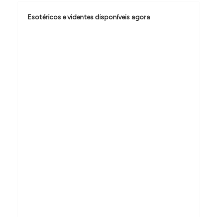
o
Esotéricos e videntes disponíveis agora
d
e
P
o
s
t