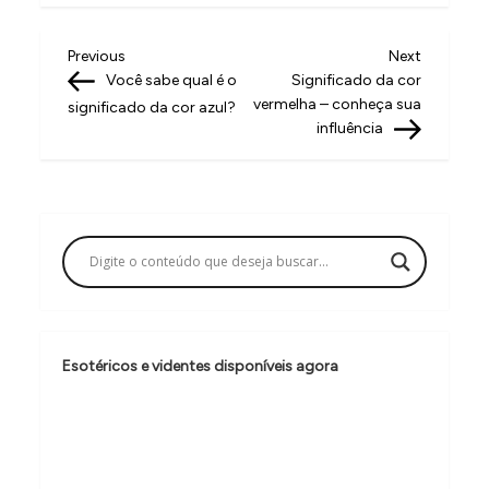
N
Previous
Next
Previous
Next
Post
Post
Você sabe qual é o
Significado da cor
a
vermelha – conheça sua
significado da cor azul?
v
influência
e
g
a
ç
ã
o
Esotéricos e videntes disponíveis agora
d
e
P