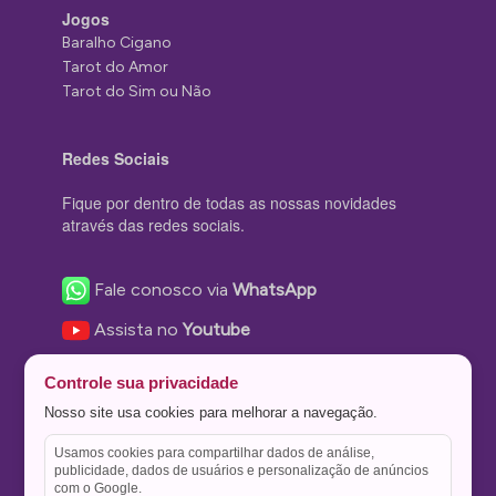
Jogos
Baralho Cigano
Tarot do Amor
Tarot do Sim ou Não
Redes Sociais
Fique por dentro de todas as nossas novidades
através das redes sociais.
Fale conosco via
WhatsApp
Assista no
Youtube
Nos acompanhe no
Facebook
Controle sua privacidade
Nos siga no
Instagram
Nosso site usa cookies para melhorar a navegação.
Nos siga no
Twitter
Usamos cookies para compartilhar dados de análise,
publicidade, dados de usuários e personalização de anúncios
Salve no
Pinterest
com o Google.