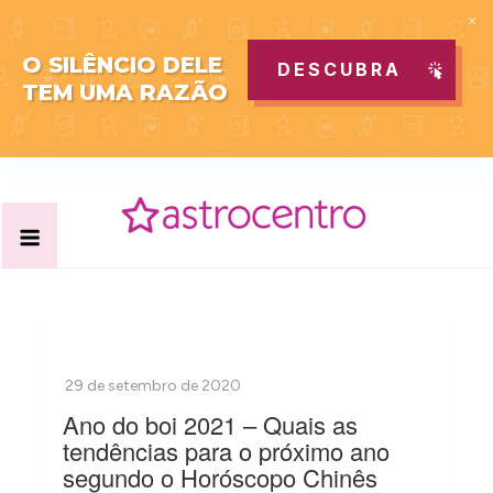
O SILÊNCIO DELE
DESCUBRA
TEM UMA RAZÃO
Skip
to
content
Acabe com todas as suas dúvidas esotéricas no nosso
Blog Astrocentro
portal de conteúdo. Saiba agora tudo sobre Astrologia,
Tarot, Vidência, Bem-estar e Esoterismo aqui no blog do
Astrocentro!
Ano do boi 2021 – Quais as
tendências para o próximo ano
segundo o Horóscopo Chinês