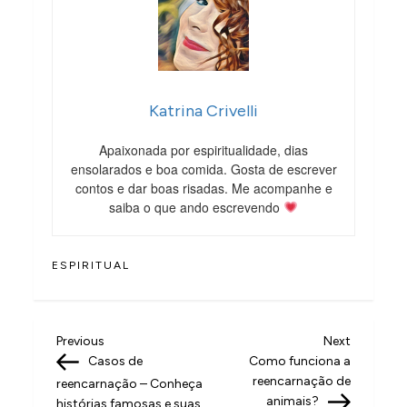
Katrina Crivelli
Apaixonada por espiritualidade, dias
ensolarados e boa comida. Gosta de escrever
contos e dar boas risadas. Me acompanhe e
saiba o que ando escrevendo
ESPIRITUAL
N
Previous
Next
Previous
Next
Post
Post
Casos de
Como funciona a
a
reencarnação de
reencarnação – Conheça
v
animais?
histórias famosas e suas