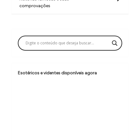
comprovações
e
g
a
ç
ã
o
d
Esotéricos e videntes disponíveis agora
e
P
o
s
t