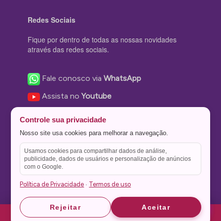
Redes Sociais
Fique por dentro de todas as nossas novidades
através das redes sociais.
Fale conosco via
WhatsApp
Assista no
Youtube
Nos acompanhe no
Facebook
Controle sua privacidade
Nos siga no
Instagram
Nosso site usa cookies para melhorar a navegação.
Nos siga no
Twitter
Usamos cookies para compartilhar dados de análise,
publicidade, dados de usuários e personalização de anúncios
Salve no
Pinterest
com o Google.
Política de Privacidade
Termos de uso
·
Astrid
Astrid
Rejeitar
Aceitar
Theme Stone Blog Powered by
WordPress