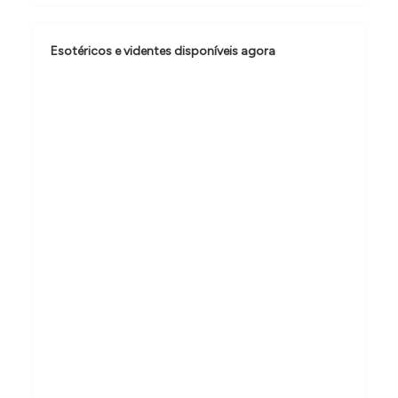
d
e
Esotéricos e videntes disponíveis agora
P
o
s
t