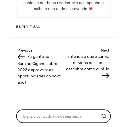
contos e dar boas risadas. Me acompanhe e
saiba o que ando escrevendo
ESPIRITUAL
N
Previous
Next
Previous
Next
Post
Post
Pergunte ao
Entenda o que é carma
a
de vidas passadas e
Baralho Cigano sobre
v
descubra como curá-lo
2022 e aproveite as
oportunidades do novo
e
ano!
g
a
ç
ã
o