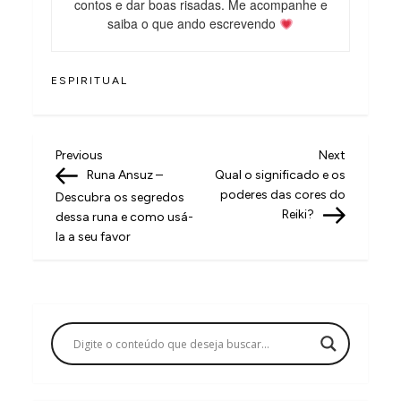
contos e dar boas risadas. Me acompanhe e
saiba o que ando escrevendo
ESPIRITUAL
N
Previous
Next
Previous
Next
Post
Post
Runa Ansuz –
Qual o significado e os
a
poderes das cores do
Descubra os segredos
v
Reiki?
dessa runa e como usá-
la a seu favor
e
g
a
ç
ã
o