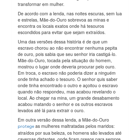
transformar em mulher.
De acordo com a lenda, nas noites escuras, sem lua
e estrelas, Mãe-do-Ouro sobrevoa as minas e
encontra os locais exatos onde há tesouros
escondidos para evitar que sejam extraídos.
Uma das versões dessa história é de que um
escravo chorou ao não encontrar nenhuma pepita
de ouro, pois sabia que seu senhor iria castigá-lo.
Mãe-do-Ouro, tocada pela situação do homem,
mostrou o lugar onde deveria procurar pelo ouro.
Em troca, o escravo não poderia dizer a ninguém
onde tinha achado o tesouro. O senhor quis saber
onde tinha encontrado o outro e açoitou o escravo
quando não respondeu, mas acabou revelando o
local. Ao chegar na mina, um grande desabamento
acabou matando o senhor e os outros escravos
levados até lá para extrair o ouro.
Em outra versão dessa lenda, a Mãe-do-Ouro
as mulheres maltratadas pelos maridos:
protege
atraídos por sua beleza, os homens são levados até
cavernas distantes, onde ficam presos para sempre.