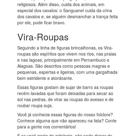
religiosos. Além disso, cuida dos animais, em
especial dos cavalos: o Sanguanel cuida da crina
dos cavalos e, se alguém desmanchar a trança feita
por ele, pode ficar bravo.
Vira-Roupas
Seguindo a linha de figuras brincalhonas, os Vira-
roupas são espíritos que vivem nos rios, nas praias
e nas lagoas, principalmente em Pernambuco e
Alagoas. São descritos como pessoas magras e
pequenas, espertas e ligeiras, com uma gargalhada
bem estridente e atordoante.
Essas figuras gostam de sujar de barro as roupas
recém-lavadas que foram deixadas para secar ao
sol nas pedras, de virar as roupas do avesso e de
roubar roupa suja.
Você já conhecia essas figuras do nosso folclore?
Conhece alguma que não apareceu na lista? Conte
para a gente nos comentários!
E se você gosta de mitologia, não pode deixar de