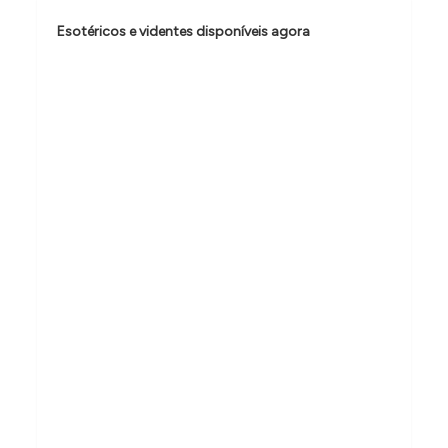
d
Esotéricos e videntes disponíveis agora
e
P
o
s
t