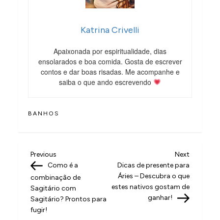
Katrina Crivelli
Apaixonada por espiritualidade, dias
ensolarados e boa comida. Gosta de escrever
contos e dar boas risadas. Me acompanhe e
saiba o que ando escrevendo
BANHOS
N
Previous
Next
Previous
Next
Post
Post
Como é a
Dicas de presente para
a
Áries – Descubra o que
combinação de
v
estes nativos gostam de
Sagitário com
ganhar!
Sagitário? Prontos para
e
fugir!