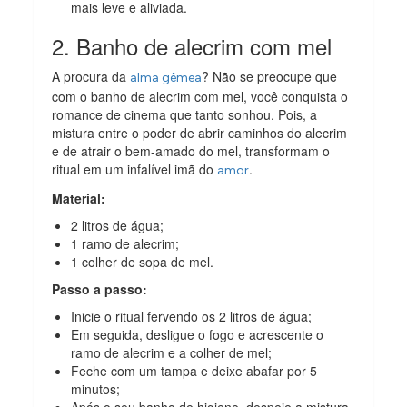
mais leve e aliviada.
2. Banho de alecrim com mel
A procura da
? Não se preocupe que
alma gêmea
com o banho de alecrim com mel, você conquista o
romance de cinema que tanto sonhou. Pois, a
mistura entre o poder de abrir caminhos do alecrim
e de atrair o bem-amado do mel, transformam o
ritual em um infalível imã do
.
amor
Material:
2 litros de água;
1 ramo de alecrim;
1 colher de sopa de mel.
Passo a passo:
Inicie o ritual fervendo os 2 litros de água;
Em seguida, desligue o fogo e acrescente o
ramo de alecrim e a colher de mel;
Feche com um tampa e deixe abafar por 5
minutos;
Após o seu banho de higiene, despeje a mistura