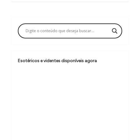
g
a
ç
ã
o
d
e
Esotéricos e videntes disponíveis agora
P
o
s
t