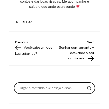
contos e dar boas risadas. Me acompanhe e
saiba o que ando escrevendo
ESPIRITUAL
N
Previous
Next
Previous
Next
Post
Post
Você sabe em que
Sonhar com amante –
a
desvende o seu
Lua estamos?
v
significado
e
g
a
ç
ã
o