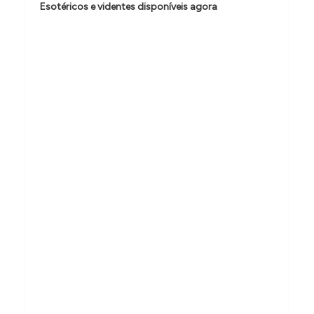
Esotéricos e videntes disponíveis agora
d
e
P
o
s
t