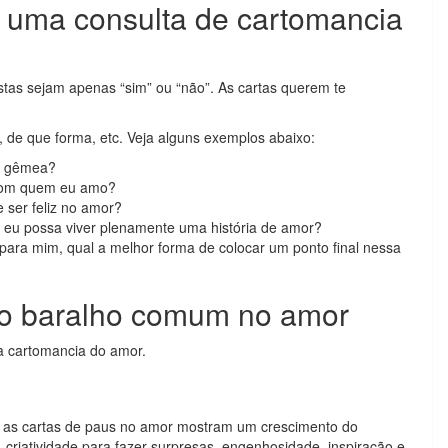
 uma consulta de cartomancia
stas sejam apenas “sim” ou “não”. As cartas querem te
de que forma, etc. Veja alguns exemplos abaixo:
ma gêmea?
 com quem eu amo?
ser feliz no amor?
eu possa viver plenamente uma história de amor?
para mim, qual a melhor forma de colocar um ponto final nessa
 do baralho comum no amor
na cartomancia do amor.
, as cartas de paus no amor mostram um crescimento do
, criatividade para fazer surpresas, engenhosidade, inspiração e