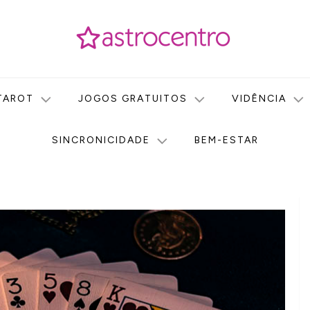
icas no nosso portal de conteúdo. Saiba agora tudo sobre Astr
do Astrocentro!
TAROT
JOGOS GRATUITOS
VIDÊNCIA
SINCRONICIDADE
BEM-ESTAR