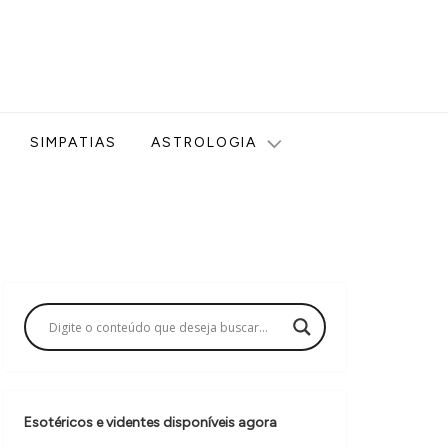
ologia, Tarot, Vidência, Bem-estar e Esoterismo aqui no blog
SIMPATIAS
ASTROLOGIA
Esotéricos e videntes disponíveis agora