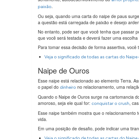
.
paixão
Ou seja, quando uma carta do naipe de paus surge
a questão está carregada de paixão e desejo arde
No entanto, pode ser que você tenha que passar po
que você será testada e deverá fazer uma escolha 
Para tomar essa decisão de forma assertiva, você t
Veja o significado de todas as cartas do Naipe
Naipe de Ouros
Esse naipe está relacionado ao elemento Terra. As
o papel do
no relacionamento, uma relação
dinheiro
Quando o Naipe de Ouros surge na cartomancia do a
amoroso, seja ele qual for:
, cas
conquistar o crush
Esse naipe também mostra que o relacionamento tem
vida.
Em uma posição de desafio, pode indicar uma tiran
Veja o significado de todas as cartas do Naipe