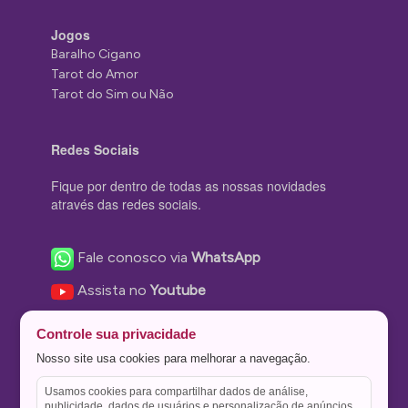
Jogos
Baralho Cigano
Tarot do Amor
Tarot do Sim ou Não
Redes Sociais
Fique por dentro de todas as nossas novidades
através das redes sociais.
Fale conosco via
WhatsApp
Assista no
Youtube
Nos acompanhe no
Facebook
Controle sua privacidade
Nos siga no
Instagram
Nosso site usa cookies para melhorar a navegação.
Nos siga no
Twitter
Usamos cookies para compartilhar dados de análise,
publicidade, dados de usuários e personalização de anúncios