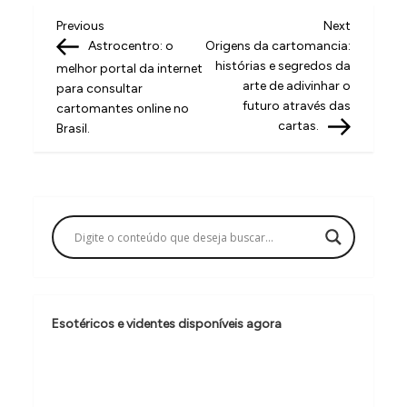
N
Previous
Next
Previous
Next
Post
Post
Astrocentro: o
Origens da cartomancia:
a
histórias e segredos da
melhor portal da internet
v
arte de adivinhar o
para consultar
futuro através das
cartomantes online no
e
cartas.
Brasil.
g
a
ç
ã
o
d
e
Esotéricos e videntes disponíveis agora
P
o