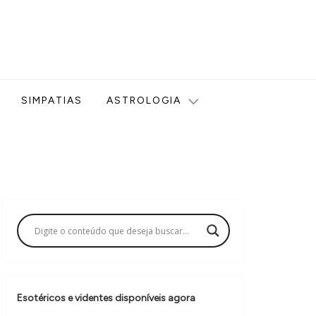
ologia, Tarot, Vidência, Bem-estar e Esoterismo aqui no blog
SIMPATIAS
ASTROLOGIA
Esotéricos e videntes disponíveis agora