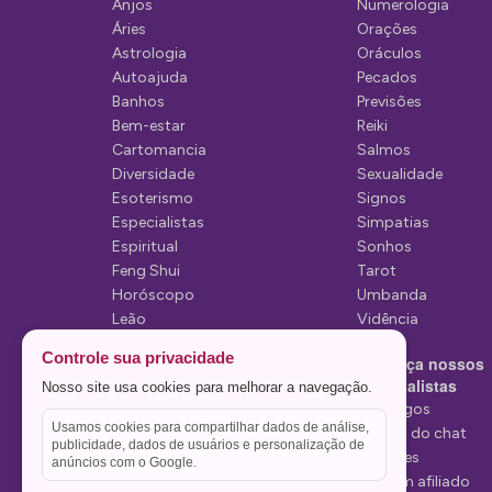
Anjos
Numerologia
o
Áries
Orações
d
Astrologia
Oráculos
Autoajuda
Pecados
e
Banhos
Previsões
P
Bem-estar
Reiki
Cartomancia
Salmos
o
Diversidade
Sexualidade
s
Esoterismo
Signos
Especialistas
Simpatias
t
Espiritual
Sonhos
Feng Shui
Tarot
Horóscopo
Umbanda
Leão
Vidência
Lua
Controle sua privacidade
Conheça nossos
Mediunidade
Especialistas
Nosso site usa cookies para melhorar a navegação.
Mensagens
Tarólogos
Usamos cookies para compartilhar dados de análise,
Estelas do chat
publicidade, dados de usuários e personalização de
Videntes
anúncios com o Google.
Seja um afiliado