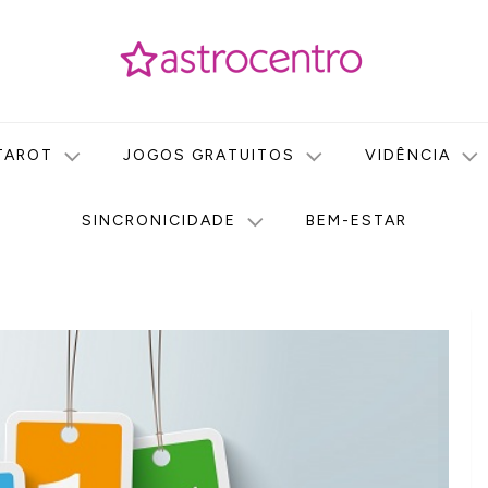
icas no nosso portal de conteúdo. Saiba agora tudo sobre Astr
do Astrocentro!
TAROT
JOGOS GRATUITOS
VIDÊNCIA
SINCRONICIDADE
BEM-ESTAR