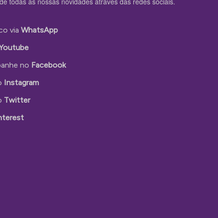
de todas as nossas novidades através das redes sociais.
co via
WhatsApp
Youtube
anhe no
Facebook
o
Instagram
o
Twitter
nterest