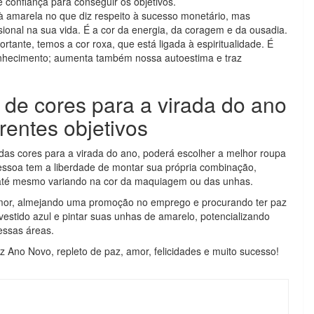
confiança para conseguir os objetivos.
à amarela no que diz respeito à sucesso monetário, mas
ional na sua vida. É a cor da energia, da coragem e da ousadia.
tante, temos a cor roxa, que está ligada à espiritualidade. É
nhecimento; aumenta também nossa autoestima e traz
de cores para a virada do ano
erentes objetivos
das cores para a virada do ano, poderá escolher a melhor roupa
ssoa tem a liberdade de montar sua própria combinação,
u até mesmo variando na cor da maquiagem ou das unhas.
mor, almejando uma promoção no emprego e procurando ter paz
vestido azul e pintar suas unhas de amarelo, potencializando
essas áreas.
z Ano Novo, repleto de paz, amor, felicidades e muito sucesso!