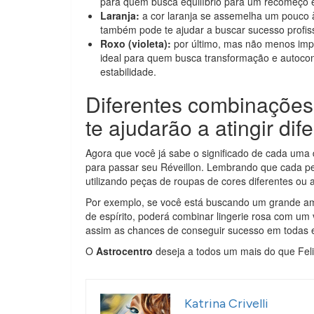
para quem busca equilíbrio para um recomeço e 
Laranja:
a cor laranja se assemelha um pouco 
também pode te ajudar a buscar sucesso profiss
Roxo (violeta):
por último, mas não menos impor
ideal para quem busca transformação e autoco
estabilidade.
Diferentes combinações 
te ajudarão a atingir dif
Agora que você já sabe o significado de cada uma 
para passar seu Réveillon. Lembrando que cada pe
utilizando peças de roupas de cores diferentes o
Por exemplo, se você está buscando um grande a
de espírito, poderá combinar lingerie rosa com um 
assim as chances de conseguir sucesso em todas 
O
Astrocentro
deseja a todos um mais do que Feli
Katrina Crivelli