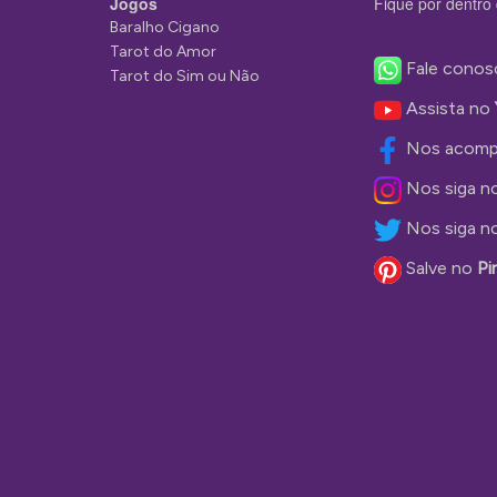
Jogos
Fique por dentro 
Baralho Cigano
Tarot do Amor
Fale conos
Tarot do Sim ou Não
Assista no
Nos acomp
Nos siga n
Nos siga n
Salve no
Pi