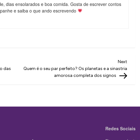
de, dias ensolarados e boa comida. Gosta de escrever contos
mpanhe e saiba o que ando escrevendo
Next
Next
Post
do das
Quem é o seu par perfeito? Os planetas e a sinastria
amorosa completa dos signos
Redes Sociais