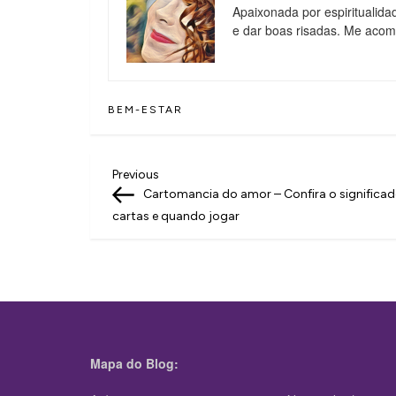
Apaixonada por espiritualida
e dar boas risadas. Me aco
BEM-ESTAR
N
Previous
Previous
Post
Cartomancia do amor – Confira o significa
a
cartas e quando jogar
v
e
g
a
ç
Mapa do Blog:
ã