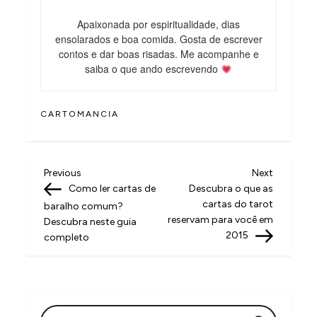
Apaixonada por espiritualidade, dias
ensolarados e boa comida. Gosta de escrever
contos e dar boas risadas. Me acompanhe e
saiba o que ando escrevendo
CARTOMANCIA
N
Previous
Next
Previous
Next
Post
Post
Como ler cartas de
Descubra o que as
a
cartas do tarot
baralho comum?
v
reservam para você em
Descubra neste guia
2015
completo
e
g
a