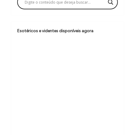
ç
ã
o
d
Esotéricos e videntes disponíveis agora
e
P
o
s
t