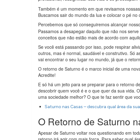
Também é um momento em que revisamos nossas me
Buscamos sair do mundo da lua e colocar o pé no 
Percebemos que só conseguiremos alcançar nossos
Passamos a desapegar daquilo que não nos serve 
conceitos que não estão mais de acordo com aqui
Se você está passando por isso, pode respirar aliv
outros, mas é normal, saudável e construtivo. Só 
vai encontrar o seu lugar no mundo, já que o reto
O retorno de Saturno é o marco inicial de uma nov
Acredite!
E só há um jeito para se preparar para o retorno 
descobrir quem você é e o que quer da sua vida. O q
uma sociedade melhor? O que te faz sentir que voc
Saturno nas Casas – descubra qual área da sua v
O Retorno de Saturno na
Apesar de Saturno voltar nos questionando em tod
retorno irá agir com mais força. Para saber qual ár