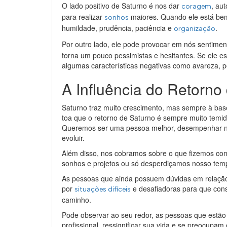
O lado positivo de Saturno é nos dar
, au
coragem
para realizar
maiores. Quando ele está bem
sonhos
humildade, prudência, paciência e
.
organização
Por outro lado, ele pode provocar em nós sentimen
torna um pouco pessimistas e hesitantes. Se ele e
algumas características negativas como avareza, 
A Influência do Retorno
Saturno traz muito crescimento, mas sempre à base
toa que o retorno de Saturno é sempre muito temi
Queremos ser uma pessoa melhor, desempenhar nos
evoluir.
Além disso, nos cobramos sobre o que fizemos com
sonhos e projetos ou só desperdiçamos nosso temp
As pessoas que ainda possuem dúvidas em relação
por
e desafiadoras para que con
situações difíceis
caminho.
Pode observar ao seu redor, as pessoas que estã
profissional, ressignificar sua vida e se preocupa