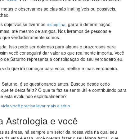
tas e observamos se elas são inatingíveis ou possíveis.
chão.
 objetivos se tivermos
, garra e determinação.
disciplina
mais, até mesmo de amigos. Nos livramos de pessoas e
lo que verdadeiramente somos.
iada. Isso pode ser doloroso para alguns e prazerosos para
assim você conseguirá dar valor ao que realmente importa. Você
rno de Saturno representa a consolidação do seu verdadeiro eu.
a vida que irá começar para você, melhor e mais verdadeira.
de Saturno, é se questionando antes. Busque desde cedo
ue te deixa feliz? O que te faz se sentir útil e contribuindo para
ê está evoluindo espiritualmente?
ida você precisa levar mais a sério
 Astrologia e você
as as áreas, há sempre um setor da nossa vida na qual seu
ea da vida é essa, você precisa fazer o seu Mapa Astral, que