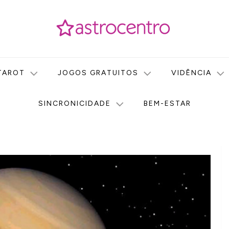
icas no nosso portal de conteúdo. Saiba agora tudo sobre Astr
do Astrocentro!
TAROT
JOGOS GRATUITOS
VIDÊNCIA
SINCRONICIDADE
BEM-ESTAR