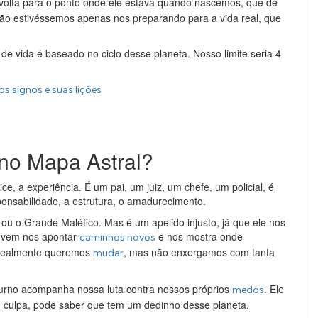
volta para o ponto onde ele estava quando nascemos, que de
ntão estivéssemos apenas nos preparando para a vida real, que
 vida é baseado no ciclo desse planeta. Nosso limite seria 4
os signos e suas lições
 no Mapa Astral?
ice, a experiência. É um pai, um juiz, um chefe, um policial, é
ponsabilidade, a estrutura, o amadurecimento.
 o Grande Maléfico. Mas é um apelido injusto, já que ele nos
 vem nos apontar
e nos mostra onde
caminhos novos
 realmente queremos
, mas não enxergamos com tanta
mudar
turno acompanha nossa luta contra nossos próprios
. Ele
medos
e culpa, pode saber que tem um dedinho desse planeta.