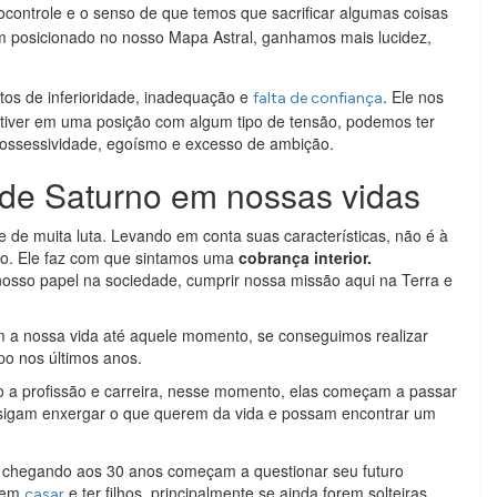
tocontrole e o senso de que temos que sacrificar algumas coisas
 posicionado no nosso Mapa Astral, ganhamos mais lucidez,
tos de inferioridade, inadequação e
. Ele nos
falta de confiança
stiver em uma posição com algum tipo de tensão, podemos ter
possessividade, egoísmo e excesso de ambição.
 de Saturno em nossas vidas
 de muita luta. Levando em conta suas características, não é à
do. Ele faz com que sintamos uma
cobrança interior.
so papel na sociedade, cumprir nossa missão aqui na Terra e
 a nossa vida até aquele momento, se conseguimos realizar
o nos últimos anos.
 a profissão e carreira, nesse momento, elas começam a passar
sigam enxergar o que querem da vida e possam encontrar um
o chegando aos 30 anos começam a questionar seu futuro
m em
e ter filhos, principalmente se ainda forem solteiras.
casar