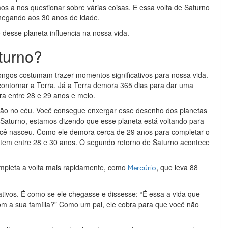
os a nos questionar sobre várias coisas. E essa volta de Saturno
hegando aos 30 anos de idade.
 desse planeta influencia na nossa vida.
turno?
longos costumam trazer momentos significativos para nossa vida.
ntornar a Terra. Já a Terra demora 365 dias para dar uma
ra entre 28 e 29 anos e meio.
ão no céu. Você consegue enxergar esse desenho dos planetas
e Saturno, estamos dizendo que esse planeta está voltando para
cê nasceu. Como ele demora cerca de 29 anos para completar o
ê tem entre 28 e 30 anos. O segundo retorno de Saturno acontece
mpleta a volta mais rapidamente, como
, que leva 88
Mercúrio
ativos. É como se ele chegasse e dissesse: “É essa a vida que
com a sua família?” Como um pai, ele cobra para que você não