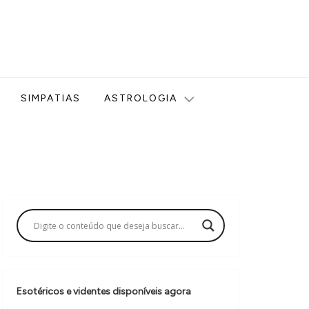
ologia, Tarot, Vidência, Bem-estar e Esoterismo aqui no blog
SIMPATIAS
ASTROLOGIA
Esotéricos e videntes disponíveis agora