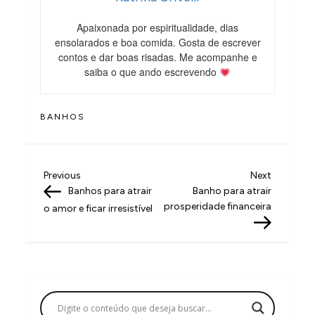
Apaixonada por espiritualidade, dias
ensolarados e boa comida. Gosta de escrever
contos e dar boas risadas. Me acompanhe e
saiba o que ando escrevendo
BANHOS
N
Previous
Next
Previous
Next
Post
Post
Banhos para atrair
Banho para atrair
a
prosperidade financeira
o amor e ficar irresistível
v
e
g
a