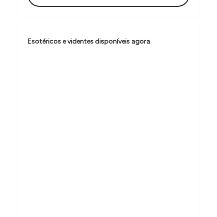
ç
ã
o
Esotéricos e videntes disponíveis agora
d
e
P
o
s
t