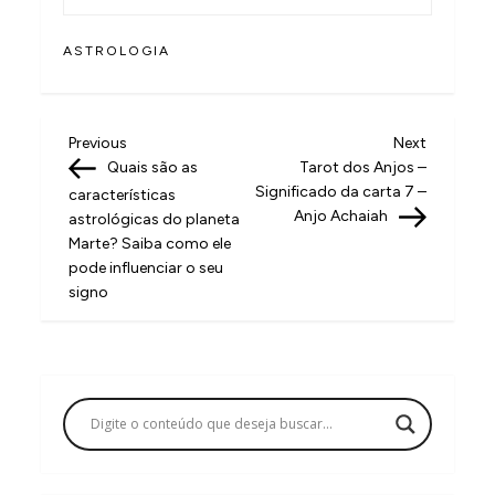
ASTROLOGIA
N
Previous
Next
Previous
Next
Post
Post
Quais são as
Tarot dos Anjos –
a
Significado da carta 7 –
características
v
Anjo Achaiah
astrológicas do planeta
Marte? Saiba como ele
e
pode influenciar o seu
g
signo
a
ç
ã
o
d