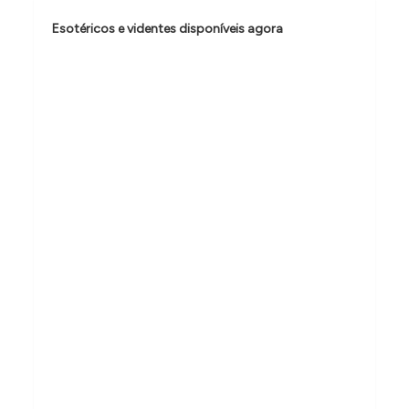
e
Esotéricos e videntes disponíveis agora
P
o
s
t