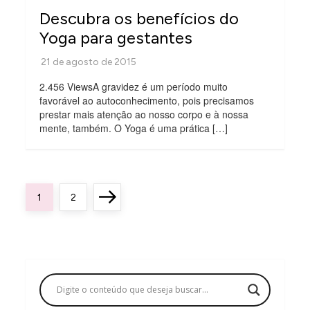
Descubra os benefícios do
Yoga para gestantes
2.456 ViewsA gravidez é um período muito
favorável ao autoconhecimento, pois precisamos
prestar mais atenção ao nosso corpo e à nossa
mente, também. O Yoga é uma prática […]
P
Page
Page
Next
1
2
a
page
g
i
n
a