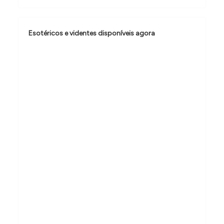
ç
ã
Esotéricos e videntes disponíveis agora
o
d
e
p
o
s
t
s