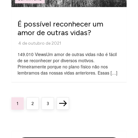
É possível reconhecer um
amor de outras vidas?
149.010 ViewsUm amor de outras vidas não é fácil
de se reconhecer por diversos motivos.
Primeiramente porque no plano físico não nos
lembramos das nossas vidas anteriores. Essas […]
P
Page
Page
Page
Next
1
2
3
a
page
g
i