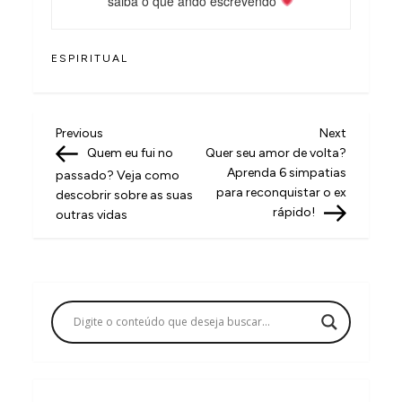
saiba o que ando escrevendo
ESPIRITUAL
N
Previous
Next
Previous
Next
Post
Post
Quem eu fui no
Quer seu amor de volta?
a
Aprenda 6 simpatias
passado? Veja como
v
para reconquistar o ex
descobrir sobre as suas
rápido!
outras vidas
e
g
a
ç
ã
o