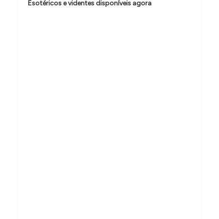
d
Esotéricos e videntes disponíveis agora
e
P
o
s
t