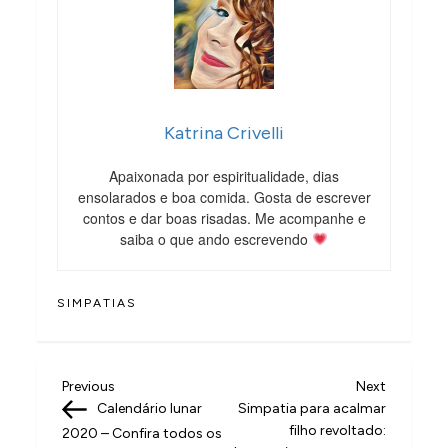
Katrina Crivelli
Apaixonada por espiritualidade, dias
ensolarados e boa comida. Gosta de escrever
contos e dar boas risadas. Me acompanhe e
saiba o que ando escrevendo
SIMPATIAS
N
Previous
Next
Previous
Next
Post
Post
Calendário lunar
Simpatia para acalmar
a
filho revoltado:
2020 – Confira todos os