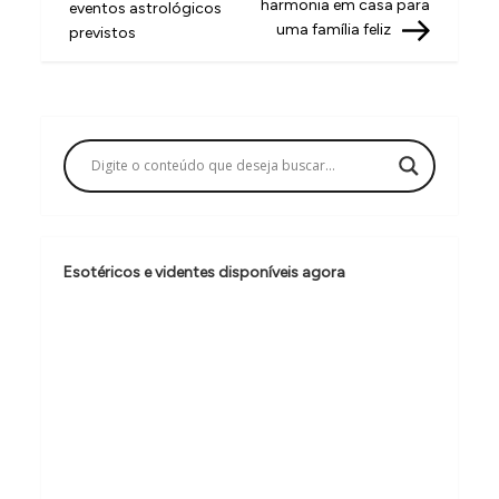
v
harmonia em casa para
eventos astrológicos
uma família feliz
previstos
e
g
a
ç
ã
o
d
Esotéricos e videntes disponíveis agora
e
P
o
s
t