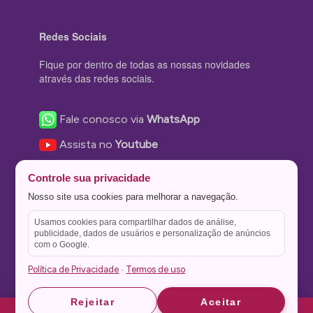
Redes Sociais
Fique por dentro de todas as nossas novidades
através das redes sociais.
Fale conosco via
WhatsApp
Assista no
Youtube
Nos acompanhe no
Facebook
Controle sua privacidade
Nos siga no
Instagram
Nosso site usa cookies para melhorar a navegação.
Nos siga no
Twitter
Usamos cookies para compartilhar dados de análise,
publicidade, dados de usuários e personalização de anúncios
Salve no
Pinterest
com o Google.
Política de Privacidade
Termos de uso
·
Astrid
Astrid
Rejeitar
Aceitar