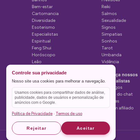
P
Bem-estar
Reiki
Cartomancia
Salmos
o
Diversidade
Sexualidade
s
Esoterismo
Signos
Especialistas
Simpatias
t
Espiritual
Sonhos
Feng Shui
Tarot
Horóscopo
Umbanda
Leão
Vidência
Lua
Controle sua privacidade
Conheça nossos
Mediunidade
Especialistas
Nosso site usa cookies para melhorar a navegação.
Mensagens
Tarólogos
Usamos cookies para compartilhar dados de análise,
Estelas do chat
publicidade, dados de usuários e personalização de
Videntes
anúncios com o Google.
Seja um afiliado
Política de Privacidade
Termos de uso
·
Rejeitar
Aceitar