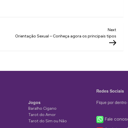
Next
Next
Post
Orientação Sexual – Conheça agora os principais tipos
Redes Sociais
Jogos
Fique por dentro 
Baralho Cigano
Tarot do Amor
Fale conos
Tarot do Sim ou Não