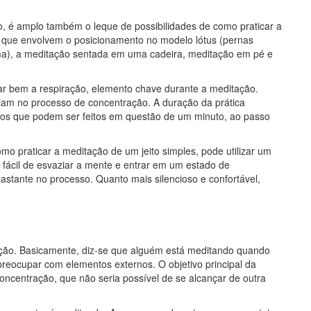
, é amplo também o leque de possibilidades de como praticar a
s, que envolvem o posicionamento no modelo lótus (pernas
ma), a meditação sentada em uma cadeira, meditação em pé e
ar bem a respiração, elemento chave durante a meditação.
iliam no processo de concentração. A duração da prática
cios que podem ser feitos em questão de um minuto, ao passo
o praticar a meditação de um jeito simples, pode utilizar um
s fácil de esvaziar a mente e entrar em um estado de
astante no processo. Quanto mais silencioso e confortável,
tação. Basicamente, diz-se que alguém está meditando quando
reocupar com elementos externos. O objetivo principal da
concentração, que não seria possível de se alcançar de outra