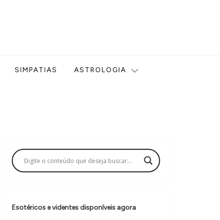
ologia, Tarot, Vidência, Bem-estar e Esoterismo aqui no blog
SIMPATIAS
ASTROLOGIA
Esotéricos e videntes disponíveis agora