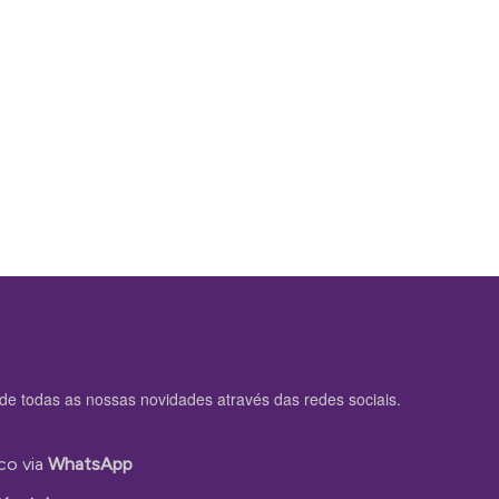
de todas as nossas novidades através das redes sociais.
co via
WhatsApp