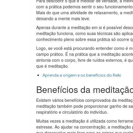
Para descobrir o que é meditar de verdade, a me
com a prática podemos sentir o seu funcionamento,
Mais do que uma atividade de relaxamento, a medita
deixando a mente mais leve.
Apenas durante a meditação em si é possível desco
meditação funciona, como suas técnicas são aplic
conhecimento pleno sobre essa prática só ocorre q
Logo, se você está procurando entender como é med
campo prático. É na prática que a meditação aco
sintonia com o corpo, livre de ruídos externos, é
que é meditação.
Aprenda a origem e os benefícios do Reiki
Benefícios da meditaçã
Existem vários benefícios comprovados da meditação
meditação também pode proporcionar ganho de saú
respiratório e circulatório do indivíduo.
Muitas vezes a meditação é utilizada como ferrame
estresse. Ao ajudar na concentração, a meditação p
que desenvolve mais foco para as coisas que real