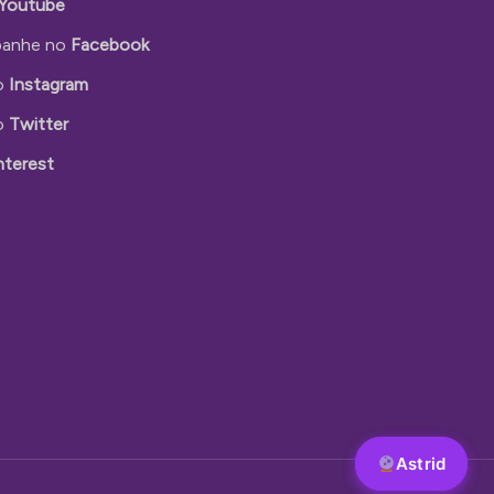
Youtube
anhe no
Facebook
o
Instagram
o
Twitter
nterest
Astrid
Astrid