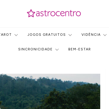
icas no nosso portal de conteúdo. Saiba agora tudo sobre Astr
do Astrocentro!
TAROT
JOGOS GRATUITOS
VIDÊNCIA
SINCRONICIDADE
BEM-ESTAR