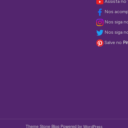
Assista no
Nos acomp
Nos siga n
Nos siga n
Salve no
Pi
Theme Stone Blog Powered by
WordPress