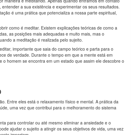
lhor maneira é meditando. Apenas quando entramos em contato
 entender a sua existência e experimentar os seus resultados.
ção é uma prática que potencializa a nossa parte espiritual,
brir como é meditar. Existem explicações teóricas de como a
adas, as posições mais adequadas e muito mais, mas o
uando a meditação é realizada pelo sujeito.
itar, importante que saia do campo teórico e parta para o
ntece de verdade. Durante o tempo em que a mente está em
 que o homem se encontra em um estado que assim ele descobre o
o
. Entre eles está o relaxamento físico e mental. A prática da
de, uma vez que contribui para o melhoramento do sistema
nta para controlar ou até mesmo eliminar a ansiedade e o
ode ajudar o sujeito a atingir os seus objetivos de vida, uma vez
mente importam.