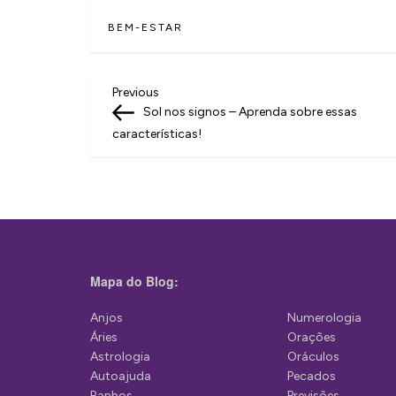
BEM-ESTAR
N
Previous
Previous
Post
Sol nos signos – Aprenda sobre essas
a
características!
v
e
g
a
ç
Mapa do Blog:
ã
Anjos
Numerologia
o
Áries
Orações
d
Astrologia
Oráculos
Autoajuda
Pecados
e
Banhos
Previsões