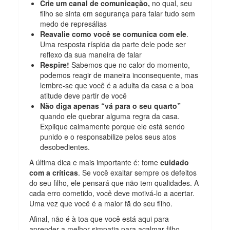
Crie um canal de comunicação,
no qual, seu
filho se sinta em segurança para falar tudo sem
medo de represálias
Reavalie como você se comunica com ele
.
Uma resposta ríspida da parte dele pode ser
reflexo da sua maneira de falar
Respire!
Sabemos que no calor do momento,
podemos reagir de maneira inconsequente, mas
lembre-se que você é a adulta da casa e a boa
atitude deve partir de você
Não diga apenas “vá para o seu quarto”
quando ele quebrar alguma regra da casa.
Explique calmamente porque ele está sendo
punido e o responsabilize pelos seus atos
desobedientes.
A última dica e mais importante é: tome
cuidado
com a críticas
. Se você exaltar sempre os defeitos
do seu filho, ele pensará que não tem qualidades. A
cada erro cometido, você deve motivá-lo a acertar.
Uma vez que você é a maior fã do seu filho.
Afinal, não é à toa que você está aqui para
aprender a melhor simpatia para acalmar filho