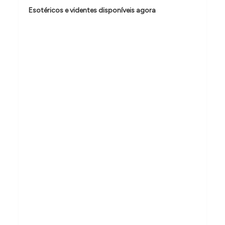
d
Esotéricos e videntes disponíveis agora
e
P
o
s
t