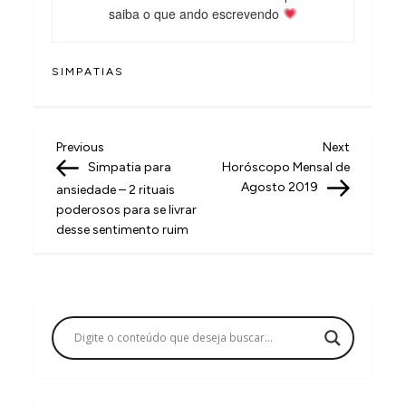
saiba o que ando escrevendo
SIMPATIAS
N
Previous
Next
Previous
Next
Post
Post
Simpatia para
Horóscopo Mensal de
a
Agosto 2019
ansiedade – 2 rituais
v
poderosos para se livrar
desse sentimento ruim
e
g
a
ç
ã
o