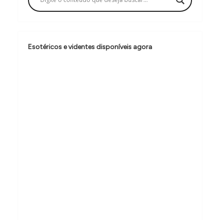
ã
o
d
Esotéricos e videntes disponíveis agora
e
P
o
s
t