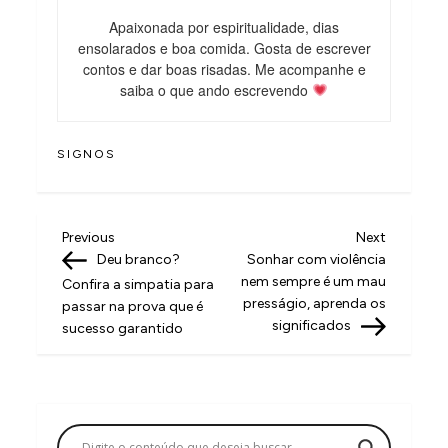
Apaixonada por espiritualidade, dias
ensolarados e boa comida. Gosta de escrever
contos e dar boas risadas. Me acompanhe e
saiba o que ando escrevendo
SIGNOS
N
Previous
Next
Previous
Next
Post
Post
Deu branco?
Sonhar com violência
a
nem sempre é um mau
Confira a simpatia para
v
presságio, aprenda os
passar na prova que é
significados
sucesso garantido
e
g
a
ç