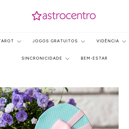
icas no nosso portal de conteúdo. Saiba agora tudo sobre Astr
do Astrocentro!
TAROT
JOGOS GRATUITOS
VIDÊNCIA
SINCRONICIDADE
BEM-ESTAR