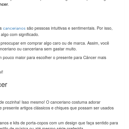
ncer
.
os
são pessoas intuitivas e sentimentais. Por isso,
cancerianos
e algo com significado.
e preocupar em comprar algo caro ou de marca. Assim, você
anceriano ou canceriana sem gastar muito.
um pouco maior para escolher o presente para Câncer mais
i!
cer
 de cozinha! Isso mesmo! O canceriano costuma adorar
r de presente artigos clássicos e chiques que possam ser usados
anos e kits de porta-copos com um design que faça sentido para
estilo de música ou até mesmo série preferida.