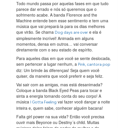
Todo mundo passa por aquelas fases em que tudo
parece dar errado e nós só queremos que o
sofrimento acabe. A banda Florence and the
Machine entende bem esse sentimento e tem uma
música que vai prepará-la para os dias melhores
que virão. Se chama
e ela é
Dog days are over
simplesmente incrível! Animada em alguns
momentos, densa em outros… vai conversar
diretamente com o seu estado de espírito.
Para aqueles dias em que você se sente deslocada,
sem pertencer a lugar nenhum, a
Pink, cantora pop
diz: Um brinde às diferenças! Seja quem você
quiser, da maneira que você preferir e seja feliz.
Vai sair com as amigas, mas está desanimada?
Coloque a banda Black Eyed Peas para tocar e
sinta a energia tomando conta do seu corpo! A
música
vai fazer você dançar a noite
I Gotta Feeling
inteira e, quem sabe, conhecer alguém bacana!
Falta girl power na sua vida? Então você precisa
ouvir mais Beyonce ou Destiny´s child. Muitas
músicas delas falam do poder da mulher e da