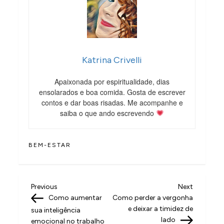
Katrina Crivelli
Apaixonada por espiritualidade, dias
ensolarados e boa comida. Gosta de escrever
contos e dar boas risadas. Me acompanhe e
saiba o que ando escrevendo
BEM-ESTAR
N
Previous
Next
Previous
Next
Post
Post
Como aumentar
Como perder a vergonha
a
e deixar a timidez de
sua inteligência
v
lado
emocional no trabalho