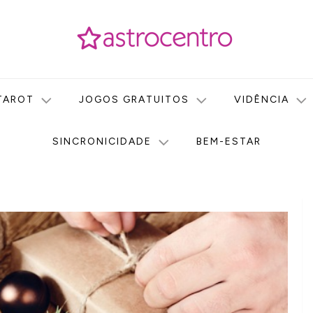
icas no nosso portal de conteúdo. Saiba agora tudo sobre Astr
do Astrocentro!
TAROT
JOGOS GRATUITOS
VIDÊNCIA
SINCRONICIDADE
BEM-ESTAR