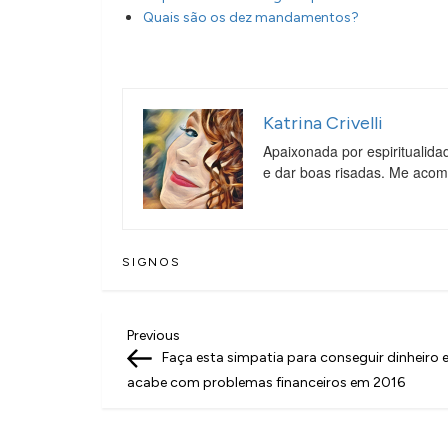
Quais são os dez mandamentos?
Katrina Crivelli
Apaixonada por espiritualida
e dar boas risadas. Me aco
SIGNOS
N
Previous
Previous
Post
Faça esta simpatia para conseguir dinheiro 
a
acabe com problemas financeiros em 2016
v
e