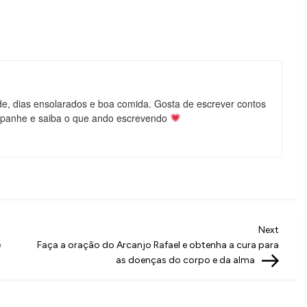
de, dias ensolarados e boa comida. Gosta de escrever contos
mpanhe e saiba o que ando escrevendo
Next
Next
Post
e
Faça a oração do Arcanjo Rafael e obtenha a cura para
as doenças do corpo e da alma