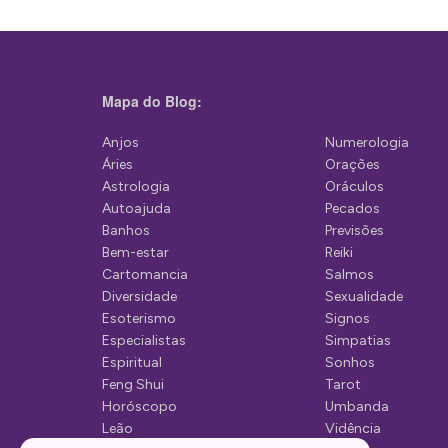
g
a
ç
Mapa do Blog:
ã
Anjos
Numerologia
o
Áries
Orações
d
Astrologia
Oráculos
Autoajuda
Pecados
e
Banhos
Previsões
P
Bem-estar
Reiki
Cartomancia
Salmos
o
Diversidade
Sexualidade
s
Esoterismo
Signos
Especialistas
Simpatias
t
Espiritual
Sonhos
Feng Shui
Tarot
Horóscopo
Umbanda
Leão
Vidência