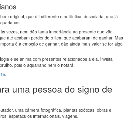
ianos
em original, que é indiferente e autêntica, descolada, que já
aquarianas.
 às vezes, nem dão tanta importância ao presente que vão
s que até acabam perdendo o item que acabaram de ganhar. Mas
importa é a emoção de ganhar, dão ainda mais valor se for algo
ogia e se anima com presentes relacionados a ela. Invista
rulho, pois o aquariano nem o notará.
.
016
para uma pessoa do signo de
tador, uma câmera fotográfica, plantas exóticas, obras e
tros, espetáculos internacionais, viagens.