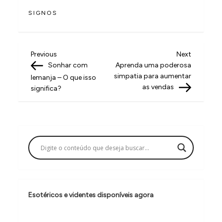
SIGNOS
N
Previous
Next
Previous
Next
Post
Post
Sonhar com
Aprenda uma poderosa
a
simpatia para aumentar
Iemanja – O que isso
v
as vendas
significa?
e
g
a
ç
ã
o
Esotéricos e videntes disponíveis agora
d
e