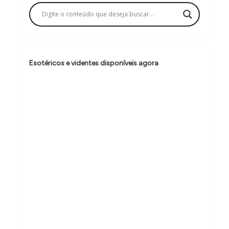
a
ç
ã
o
Esotéricos e videntes disponíveis agora
d
e
P
o
s
t