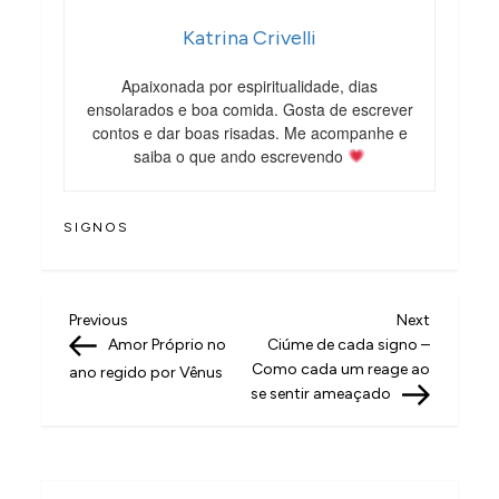
Katrina Crivelli
Apaixonada por espiritualidade, dias
ensolarados e boa comida. Gosta de escrever
contos e dar boas risadas. Me acompanhe e
saiba o que ando escrevendo
SIGNOS
N
Previous
Next
Previous
Next
Post
Post
Amor Próprio no
Ciúme de cada signo –
a
Como cada um reage ao
ano regido por Vênus
v
se sentir ameaçado
e
g