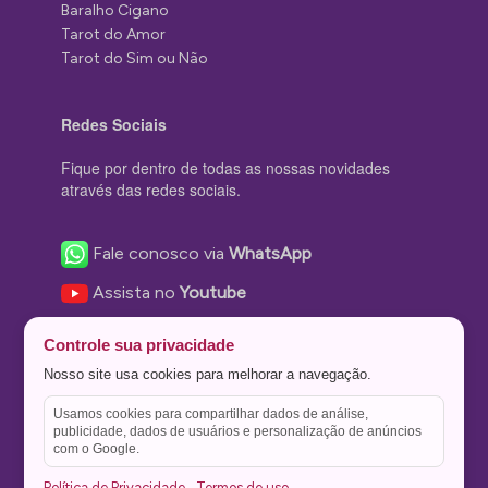
Baralho Cigano
Tarot do Amor
Tarot do Sim ou Não
Redes Sociais
Fique por dentro de todas as nossas novidades
através das redes sociais.
Fale conosco via
WhatsApp
Assista no
Youtube
Nos acompanhe no
Facebook
Controle sua privacidade
Nos siga no
Instagram
Nosso site usa cookies para melhorar a navegação.
Nos siga no
Twitter
Usamos cookies para compartilhar dados de análise,
publicidade, dados de usuários e personalização de anúncios
Salve no
Pinterest
com o Google.
Política de Privacidade
Termos de uso