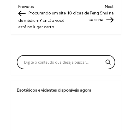
N
Previous
Next
Previous
Next
Post
Post
Procurando um site
10 dicas de Feng Shui na
a
cozinha
de médium? Então você
v
está no lugar certo
e
g
a
ç
ã
o
Esotéricos e videntes disponíveis agora
d
e
P
o