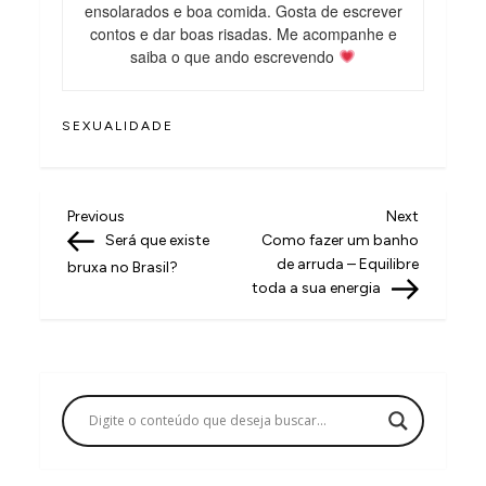
ensolarados e boa comida. Gosta de escrever
contos e dar boas risadas. Me acompanhe e
saiba o que ando escrevendo
SEXUALIDADE
N
Previous
Next
Previous
Next
Post
Post
Será que existe
Como fazer um banho
a
de arruda – Equilibre
bruxa no Brasil?
v
toda a sua energia
e
g
a
ç
ã