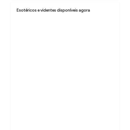
o
Esotéricos e videntes disponíveis agora
d
e
P
o
s
t