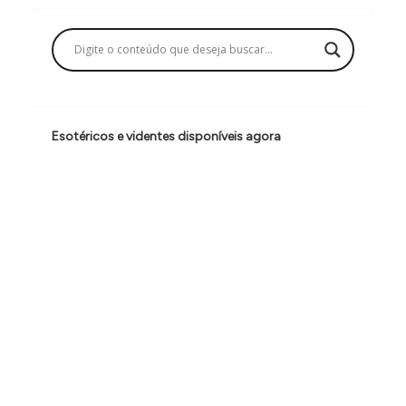
a
ç
ã
o
d
Esotéricos e videntes disponíveis agora
e
P
o
s
t