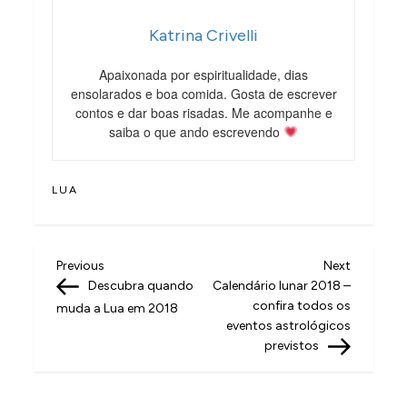
Katrina Crivelli
Apaixonada por espiritualidade, dias
ensolarados e boa comida. Gosta de escrever
contos e dar boas risadas. Me acompanhe e
saiba o que ando escrevendo
LUA
N
Previous
Next
Previous
Next
Post
Post
Descubra quando
Calendário lunar 2018 –
a
confira todos os
muda a Lua em 2018
v
eventos astrológicos
previstos
e
g