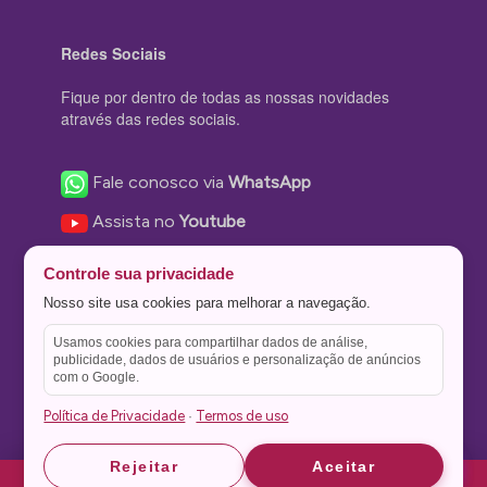
Redes Sociais
Fique por dentro de todas as nossas novidades
através das redes sociais.
Fale conosco via
WhatsApp
Assista no
Youtube
Nos acompanhe no
Facebook
Controle sua privacidade
Nos siga no
Instagram
Nosso site usa cookies para melhorar a navegação.
Nos siga no
Twitter
Usamos cookies para compartilhar dados de análise,
publicidade, dados de usuários e personalização de anúncios
Salve no
Pinterest
com o Google.
Política de Privacidade
Termos de uso
·
Astrid
Astrid
Rejeitar
Aceitar