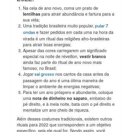
Na ceia de ano novo, coma um prato de
lentilhas
para atrair abundância e fartura para a
sua vida;
Uma tradição brasileira muito popular,
pular 7
e fazer pedidos em cada uma na hora da
ondas
virada é um ritual das religiões afro-brasileiras
para atrair boas energias;
Apesar das cores carregarem um significado
especial na noite de réveillon,
vestir branco
ainda faz parte do ritual de ano novo mais
famoso, no Brasil;
Jogar
nos cantos da casa antes da
sal grosso
passagem do ano é uma ótima maneira de
limpar o ambiente de energias negativas;
Para ter um ano próspero e abundante, coloque
uma
nota de dinheiro no sapato
, embaixo do
pé direito, e à meia noite, bata com o pé direito e
mentalize um ano cheio de riqueza.
Além desses costumes tradicionais, existem outros
rituais para 2022 que correspondem a um objetivo
específico, seja ele qual for. Sendo assim, você