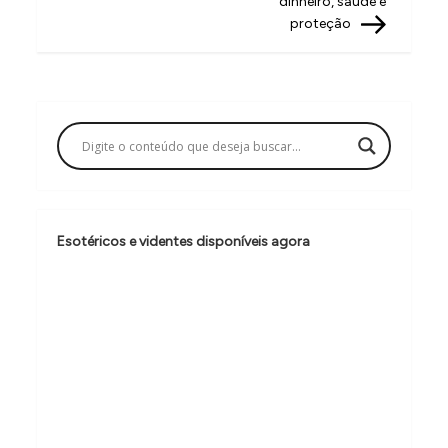
v
dinheiro, saúde e
proteção
e
g
a
ç
ã
o
d
Esotéricos e videntes disponíveis agora
e
P
o
s
t