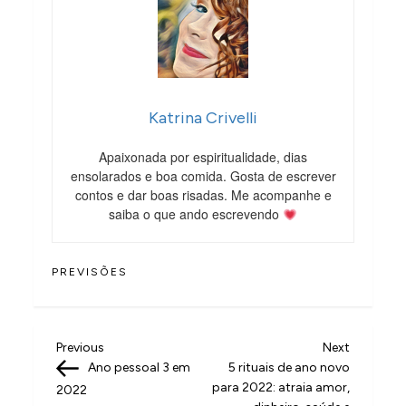
Katrina Crivelli
Apaixonada por espiritualidade, dias
ensolarados e boa comida. Gosta de escrever
contos e dar boas risadas. Me acompanhe e
saiba o que ando escrevendo
PREVISÕES
N
Previous
Next
Previous
Next
Post
Post
Ano pessoal 3 em
5 rituais de ano novo
a
para 2022: atraia amor,
2022