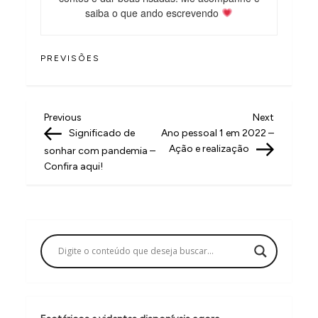
saiba o que ando escrevendo
PREVISÕES
N
Previous
Next
Previous
Next
Post
Post
Significado de
Ano pessoal 1 em 2022 –
a
Ação e realização
sonhar com pandemia –
v
Confira aqui!
e
g
a
ç
ã
o