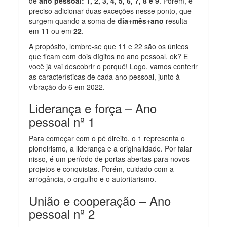
de
ano pessoal: 1, 2, 3, 4, 5, 6, 7, 8 e 9
. Porém, é
preciso adicionar duas exceções nesse ponto, que
surgem quando a soma de
dia+mês+ano
resulta
em
11
ou em
22
.
A propósito, lembre-se que 11 e 22 são os únicos
que ficam com dois dígitos no ano pessoal, ok? E
você já vai descobrir o porquê! Logo, vamos conferir
as características de cada ano pessoal, junto à
vibração do 6 em 2022.
Liderança e força – Ano
pessoal nº 1
Para começar com o pé direito, o 1 representa o
pioneirismo, a liderança e a originalidade. Por falar
nisso, é um período de portas abertas para novos
projetos e conquistas. Porém, cuidado com a
arrogância, o orgulho e o autoritarismo.
União e cooperação – Ano
pessoal nº 2