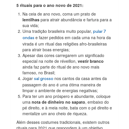
5 rituais para o ano novo de 2021:
Na ceia de ano novo, coma um prato de
lentilhas
para atrair abundância e fartura para a
sua vida;
Uma tradição brasileira muito popular,
pular 7
e fazer pedidos em cada uma na hora da
ondas
virada é um ritual das religiões afro-brasileiras
para atrair boas energias;
Apesar das cores carregarem um significado
especial na noite de réveillon,
vestir branco
ainda faz parte do ritual de ano novo mais
famoso, no Brasil;
Jogar
nos cantos da casa antes da
sal grosso
passagem do ano é uma ótima maneira de
limpar o ambiente de energias negativas;
Para ter um ano próspero e abundante, coloque
uma
nota de dinheiro no sapato
, embaixo do
pé direito, e à meia noite, bata com o pé direito e
mentalize um ano cheio de riqueza.
Além desses costumes tradicionais, existem outros
rituais para 2021 que respondem à um objetivo