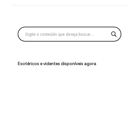
g
a
ç
ã
o
d
e
Esotéricos e videntes disponíveis agora
P
o
s
t