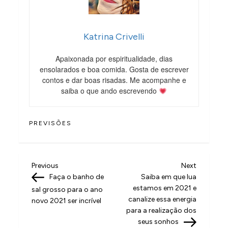
Katrina Crivelli
Apaixonada por espiritualidade, dias
ensolarados e boa comida. Gosta de escrever
contos e dar boas risadas. Me acompanhe e
saiba o que ando escrevendo
PREVISÕES
N
Previous
Next
Previous
Next
Post
Post
Faça o banho de
Saiba em que lua
a
estamos em 2021 e
sal grosso para o ano
v
canalize essa energia
novo 2021 ser incrível
para a realização dos
e
seus sonhos