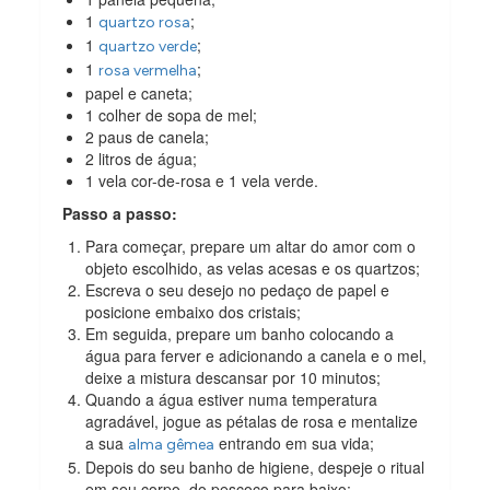
1
;
quartzo rosa
1
;
quartzo verde
1
;
rosa vermelha
papel e caneta;
1 colher de sopa de mel;
2 paus de canela;
2 litros de água;
1 vela cor-de-rosa e 1 vela verde.
Passo a passo:
Para começar, prepare um altar do amor com o
objeto escolhido, as velas acesas e os quartzos;
Escreva o seu desejo no pedaço de papel e
posicione embaixo dos cristais;
Em seguida, prepare um banho colocando a
água para ferver e adicionando a canela e o mel,
deixe a mistura descansar por 10 minutos;
Quando a água estiver numa temperatura
agradável, jogue as pétalas de rosa e mentalize
a sua
entrando em sua vida;
alma gêmea
Depois do seu banho de higiene, despeje o ritual
em seu corpo, do pescoço para baixo;