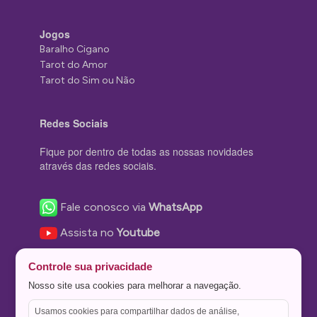
Jogos
Baralho Cigano
Tarot do Amor
Tarot do Sim ou Não
Redes Sociais
Fique por dentro de todas as nossas novidades
através das redes sociais.
Fale conosco via
WhatsApp
Assista no
Youtube
Nos acompanhe no
Facebook
Controle sua privacidade
Nos siga no
Instagram
Nosso site usa cookies para melhorar a navegação.
Nos siga no
Twitter
Usamos cookies para compartilhar dados de análise,