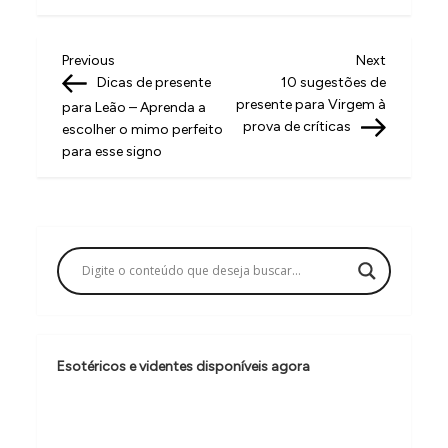
N
Previous
Next
Previous
Next
Post
Post
Dicas de presente
10 sugestões de
a
presente para Virgem à
para Leão – Aprenda a
v
prova de críticas
escolher o mimo perfeito
para esse signo
e
g
a
ç
ã
o
d
Esotéricos e videntes disponíveis agora
e
P