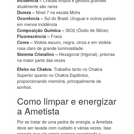
Incidência –
Cristais limpos e geodos grandes
atualmente são raros
Dureza –
Nível 7 na escala Mohs
Ocorrência –
Sul do Brasil, Uruguai e outros países
em menos incidência
Composição Química –
SIO2 (Óxido de Silício)
Fluorescência –
Fraca
Cores –
Violeta escuro, negra, cinza e em violeta-
rosa claro de grande luminosidade.
Sistema Cristalino –
Hexagonal (trigonal), prismas
na maior parte das vezes
Efeito no Chakra:
Trabalha tanto no Chakra
Superior quanto no Chakra Esplênico,
proporcionando memória, principalmente de
sonhos.
Como limpar e energizar
a Ametista
Por se tratar de uma pedra de energia, a Ametista
deve ser lavada com cuidado e várias vezes. Isso
garante que ela esteja sempre energizada e