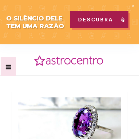
O SILÊNCIO DELE
DESCUBRA
TEM UMA RAZÃO
Skip
to
content
Acabe com todas as suas dúvidas esotéricas no nosso
Blog Astrocentro
portal de conteúdo. Saiba agora tudo sobre Astrologia,
Tarot, Vidência, Bem-estar e Esoterismo aqui no blog do
Astrocentro!