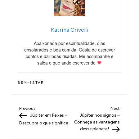
Katrina Crivelli
Apaixonada por espiritualidade, dias
ensolarados e boa comida. Gosta de escrever
contos e dar boas risadas. Me acompanhe e
saiba o que ando escrevendo
BEM-ESTAR
N
Previous
Next
Previous
Next
Post
Post
Júpiter em Peixes –
Júpiter nos signos –
a
Conheça as vantagens
Descubra o que significa
v
desse planeta!