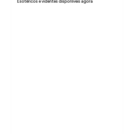
d
Esotéricos e videntes disponíveis agora
e
P
o
s
t