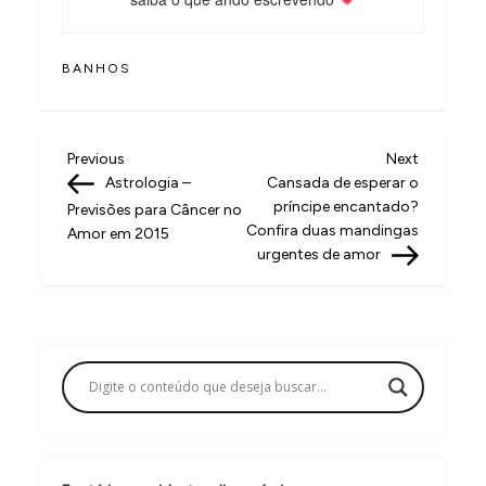
BANHOS
N
Previous
Next
Previous
Next
Post
Post
Astrologia –
Cansada de esperar o
a
príncipe encantado?
Previsões para Câncer no
v
Confira duas mandingas
Amor em 2015
urgentes de amor
e
g
a
ç
ã
o