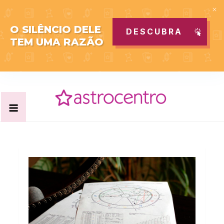
O SILÊNCIO DELE
DESCUBRA
TEM UMA RAZÃO
Skip
to
content
Acabe com todas as suas dúvidas esotéricas no nosso
Blog Astrocentro
portal de conteúdo. Saiba agora tudo sobre Astrologia,
Tarot, Vidência, Bem-estar e Esoterismo aqui no blog do
Astrocentro!