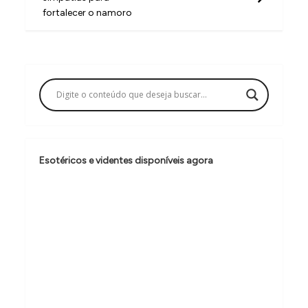
v
fortalecer o namoro
e
g
a
ç
ã
o
Esotéricos e videntes disponíveis agora
d
e
P
o
s
t