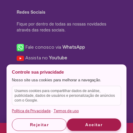
Redes Sociais
Fique por dentro de todas as nossas novidades
através das redes sociais.
Fale conosco via
WhatsApp
Assista no
Youtube
Nos acompanhe no
Facebook
Controle sua privacidade
Nos siga no
Instagram
Nosso site usa cookies para melhorar a navegação.
Nos siga no
Twitter
Usamos cookies para compartilhar dados de análise,
publicidade, dados de usuários e personalização de anúncios
Salve no
Pinterest
com o Google.
Política de Privacidade
Termos de uso
·
Astrid
Astrid
Rejeitar
Aceitar
Theme Stone Blog Powered by
WordPress