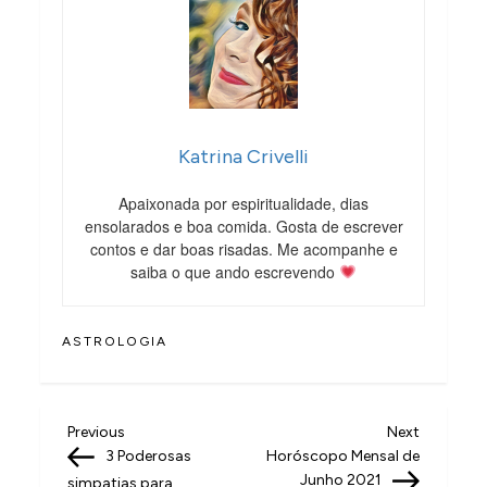
Katrina Crivelli
Apaixonada por espiritualidade, dias
ensolarados e boa comida. Gosta de escrever
contos e dar boas risadas. Me acompanhe e
saiba o que ando escrevendo
ASTROLOGIA
N
Previous
Next
Previous
Next
Post
Post
3 Poderosas
Horóscopo Mensal de
a
Junho 2021
simpatias para