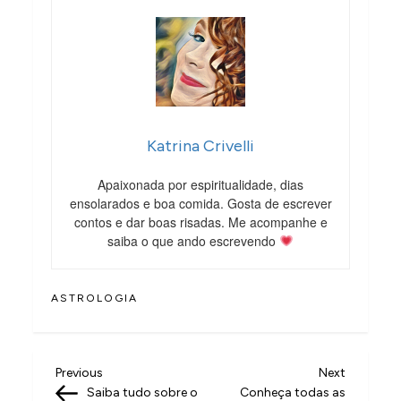
Katrina Crivelli
Apaixonada por espiritualidade, dias
ensolarados e boa comida. Gosta de escrever
contos e dar boas risadas. Me acompanhe e
saiba o que ando escrevendo
ASTROLOGIA
N
Previous
Next
Previous
Next
Post
Post
Saiba tudo sobre o
Conheça todas as