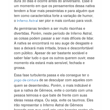
dura 30 dias e ocorre antes do aniversário. Esse é
um momento em que os pensamentos dessa nativa
tendem a ficar mais pessimistas e para alguém que
tem como característica forte a variação de humor,
o
ser pior e mais confuso para você.
Inferno Astral
As geminianas tendem a ser muito risonhas e
divertidas. Porém, neste período de Inferno Astral,
as coisas podem passar a ser mais difíceis de lidar.
A nativa se encontrará no seu auge de desgaste e
isso a deixará mais irritada, brava e desconfortável
com público. Apesar de ser bastante sociável e
saber falar tudo o que os outros querem ouvir, esse
momento ela estará mais sensível, fechada e
grossa.
Essa fase turbulenta passa e ela consegue ter o
de se desculpar com aqueles com
jogo de cintura
quem se desentendeu. Porém, o mais indicável é
que a nativa de Gêmeos, evite o contato com uma
pessoa teimosa e que bate de frente com suas
ideias nessa etapa. Ou seja, evite os taurinos. Eles
irão representar o Inferno Astral de Gêmeos
fazendo com que você crie uma barreira contra ele.