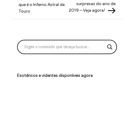
a
surpresas do ano de
que é o Inferno Astral de
v
2019 – Veja agora!
Touro
e
g
a
ç
ã
o
Esotéricos e videntes disponíveis agora
d
e
P
o
s
t